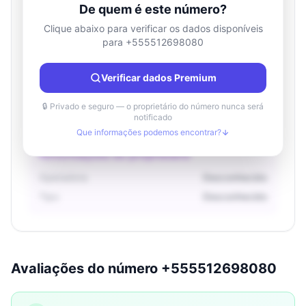
De quem é este número?
Clique abaixo para verificar os dados disponíveis
para +555512698080
Informações de localização
País
Desconhecido
Verificar dados Premium
Cidade
Desconhecido
Região
Desconhecido
🔒 Privado e seguro — o proprietário do número nunca será
notificado
Que informações podemos encontrar?
Informações do proprietário
Operadora
Desconhecido
Tipo
Desconhecido
Avaliações do número +555512698080