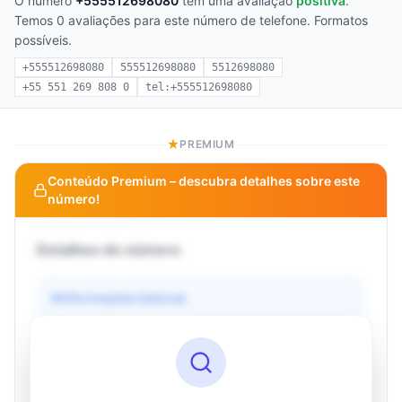
O número
+555512698080
tem uma avaliação
positiva
.
Temos 0 avaliações para este número de telefone. Formatos
possíveis.
+555512698080
555512698080
5512698080
+55 551 269 808 0
tel:+555512698080
PREMIUM
Conteúdo Premium – descubra detalhes sobre este
número!
Detalhes do número
Informações básicas
Operadora
Desconhecido
País
Desconhecido
Tipo
Desconhecido
Status
Desconhecido