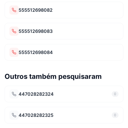
555512698082
555512698083
555512698084
Outros também pesquisaram
447028282324
0
447028282325
0