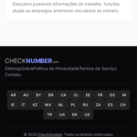
Descubra possíveis informações de trabalho, funções
atuais ou empregos anteriores vinculados ao número.
CHECK
NUMBER
.com
Sitemap
Sobre
Política de Privacidade
Termos de Serviço
Contato
AR
AU
BY
BR
CA
CL
EE
FR
DE
IN
IE
IT
KZ
MX
NL
PL
RU
ZA
ES
CH
TR
UA
EN
US
© 2026
CheckNumber
. Todos os direitos reservados.