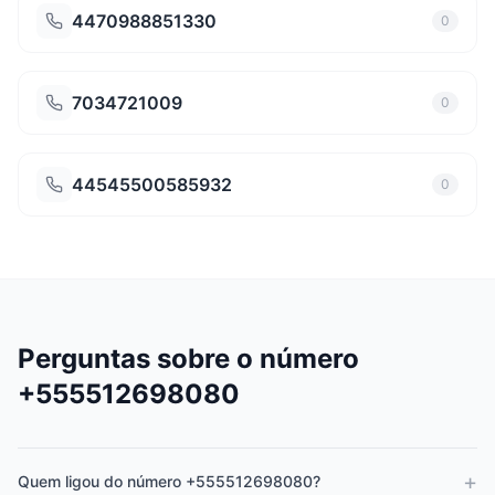
4470988851330
0
7034721009
0
44545500585932
0
Perguntas sobre o número
+555512698080
+
Quem ligou do número +555512698080?