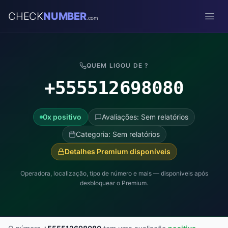
CHECK
NUMBER
.com
Open
QUEM LIGOU DE ?
+555512698080
0x positivo
Avaliações: Sem relatórios
Categoria: Sem relatórios
Detalhes Premium disponíveis
Operadora, localização, tipo de número e mais — disponíveis após
desbloquear o Premium.