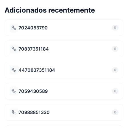
Adicionados recentemente
7024053790
0
70837351184
0
4470837351184
0
7059430589
0
70988851330
0