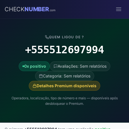
CHECK
NUMBER
.com
Open
QUEM LIGOU DE ?
+555512697994
0x positivo
Avaliações: Sem relatórios
Categoria: Sem relatórios
Detalhes Premium disponíveis
Operadora, localização, tipo de número e mais — disponíveis após
desbloquear o Premium.