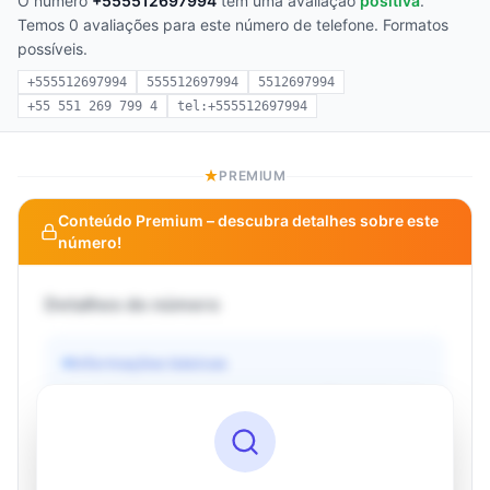
O número
+555512697994
tem uma avaliação
positiva
.
Temos 0 avaliações para este número de telefone. Formatos
possíveis.
+555512697994
555512697994
5512697994
+55 551 269 799 4
tel:+555512697994
PREMIUM
Conteúdo Premium – descubra detalhes sobre este
número!
Detalhes do número
Informações básicas
Operadora
Desconhecido
País
Desconhecido
Tipo
Desconhecido
Status
Desconhecido