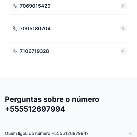
7069015429
0
7005180704
0
7106719328
0
Perguntas sobre o número
+555512697994
+
Quem ligou do número +555512697994?