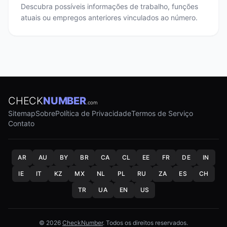
Descubra possíveis informações de trabalho, funções
atuais ou empregos anteriores vinculados ao número.
CHECK
NUMBER
.com
Sitemap
Sobre
Política de Privacidade
Termos de Serviço
Contato
AR
AU
BY
BR
CA
CL
EE
FR
DE
IN
IE
IT
KZ
MX
NL
PL
RU
ZA
ES
CH
TR
UA
EN
US
© 2026
CheckNumber
. Todos os direitos reservados.