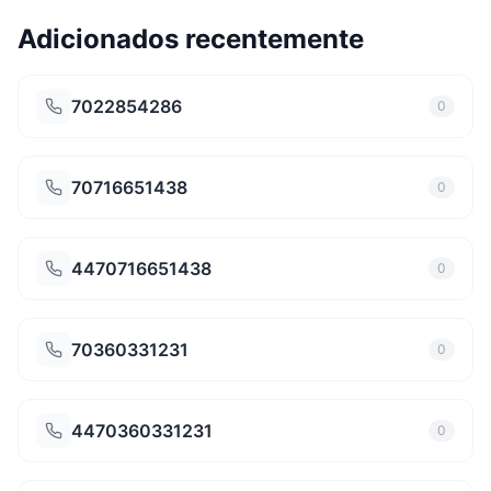
Adicionados recentemente
7022854286
0
70716651438
0
4470716651438
0
70360331231
0
4470360331231
0