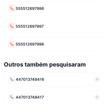
555512697996
555512697997
555512697998
Outros também pesquisaram
447013748416
0
447013748417
0