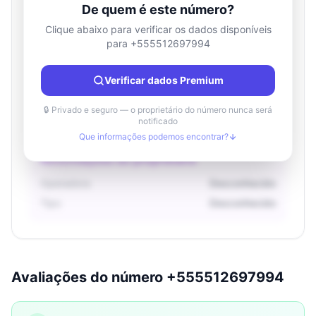
De quem é este número?
Clique abaixo para verificar os dados disponíveis
para +555512697994
Informações de localização
País
Desconhecido
Verificar dados Premium
Cidade
Desconhecido
Região
Desconhecido
🔒 Privado e seguro — o proprietário do número nunca será
notificado
Que informações podemos encontrar?
Informações do proprietário
Operadora
Desconhecido
Tipo
Desconhecido
Avaliações do número +555512697994