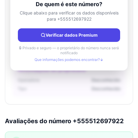
De quem é este número?
Clique abaixo para verificar os dados disponíveis
para +555512697922
Informações de localização
País
Desconhecido
Verificar dados Premium
Cidade
Desconhecido
Região
Desconhecido
🔒 Privado e seguro — o proprietário do número nunca será
notificado
Que informações podemos encontrar?
Informações do proprietário
Operadora
Desconhecido
Tipo
Desconhecido
Avaliações do número +555512697922