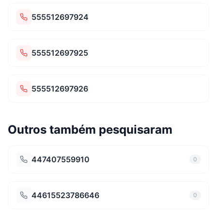
555512697924
555512697925
555512697926
Outros também pesquisaram
447407559910
0
44615523786646
0