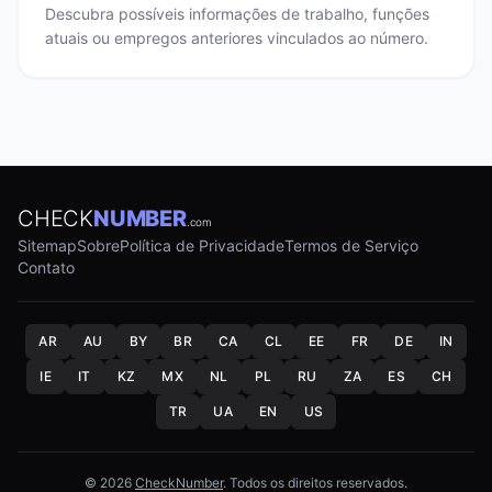
Descubra possíveis informações de trabalho, funções
atuais ou empregos anteriores vinculados ao número.
CHECK
NUMBER
.com
Sitemap
Sobre
Política de Privacidade
Termos de Serviço
Contato
AR
AU
BY
BR
CA
CL
EE
FR
DE
IN
IE
IT
KZ
MX
NL
PL
RU
ZA
ES
CH
TR
UA
EN
US
© 2026
CheckNumber
. Todos os direitos reservados.