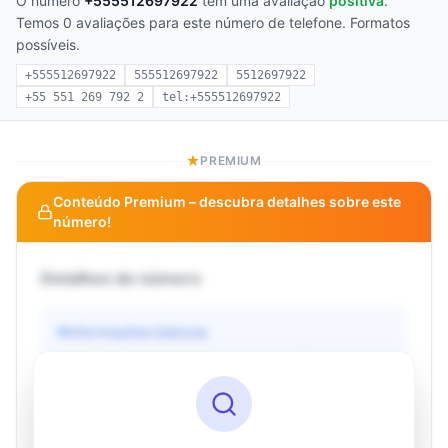
O número
+555512697922
tem uma avaliação
positiva
.
Temos 0 avaliações para este número de telefone. Formatos
possíveis.
+555512697922
555512697922
5512697922
+55 551 269 792 2
tel:+555512697922
PREMIUM
Conteúdo Premium – descubra detalhes sobre este
número!
Detalhes do número
Informações básicas
Operadora
Desconhecido
País
Desconhecido
Tipo
Desconhecido
Status
Desconhecido