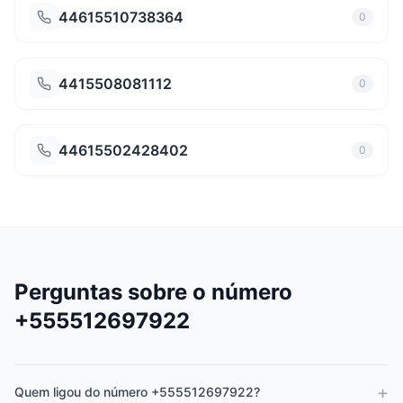
44615510738364
0
4415508081112
0
44615502428402
0
Perguntas sobre o número
+555512697922
+
Quem ligou do número +555512697922?