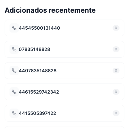
Adicionados recentemente
44545500131440
0
07835148828
0
4407835148828
0
44615529742342
0
4415505397422
0