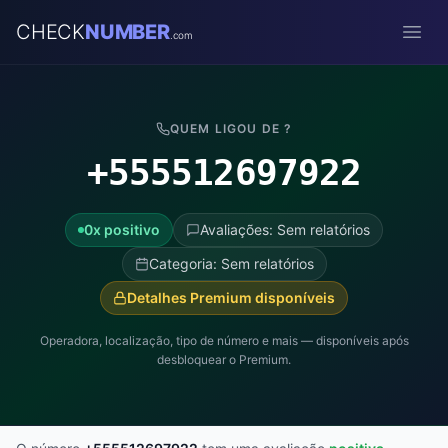
CHECK
NUMBER
.com
Open
QUEM LIGOU DE ?
+555512697922
0x positivo
Avaliações: Sem relatórios
Categoria: Sem relatórios
Detalhes Premium disponíveis
Operadora, localização, tipo de número e mais — disponíveis após
desbloquear o Premium.