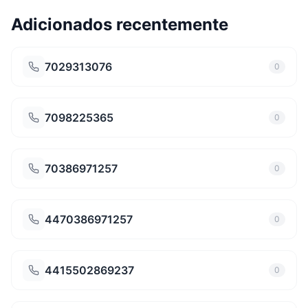
Adicionados recentemente
7029313076
0
7098225365
0
70386971257
0
4470386971257
0
4415502869237
0