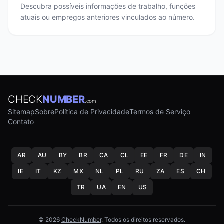
Descubra possíveis informações de trabalho, funções
atuais ou empregos anteriores vinculados ao número.
CHECK
NUMBER
.com
Sitemap
Sobre
Política de Privacidade
Termos de Serviço
Contato
AR
AU
BY
BR
CA
CL
EE
FR
DE
IN
IE
IT
KZ
MX
NL
PL
RU
ZA
ES
CH
TR
UA
EN
US
© 2026
CheckNumber
. Todos os direitos reservados.