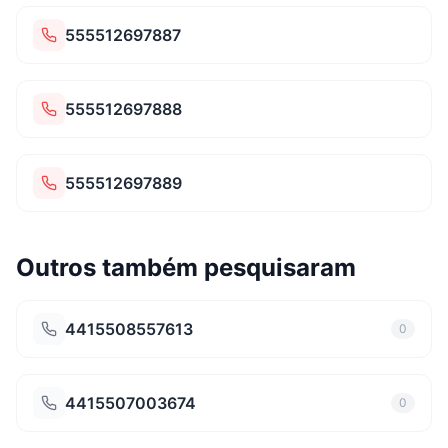
555512697887
555512697888
555512697889
Outros também pesquisaram
4415508557613
0
4415507003674
0