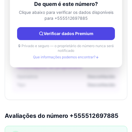
De quem é este número?
Clique abaixo para verificar os dados disponíveis
para +555512697885
Informações de localização
País
Desconhecido
Verificar dados Premium
Cidade
Desconhecido
Região
Desconhecido
🔒 Privado e seguro — o proprietário do número nunca será
notificado
Que informações podemos encontrar?
Informações do proprietário
Operadora
Desconhecido
Tipo
Desconhecido
Avaliações do número +555512697885