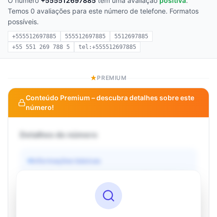
O número
+555512697885
tem uma avaliação
positiva
.
Temos 0 avaliações para este número de telefone. Formatos
possíveis.
+555512697885
555512697885
5512697885
+55 551 269 788 5
tel:+555512697885
PREMIUM
Conteúdo Premium – descubra detalhes sobre este
número!
Detalhes do número
Informações básicas
Operadora
Desconhecido
País
Desconhecido
Tipo
Desconhecido
Status
Desconhecido