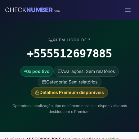
CHECK
NUMBER
.com
Open
QUEM LIGOU DE ?
+555512697885
0x positivo
Avaliações: Sem relatórios
Categoria: Sem relatórios
Detalhes Premium disponíveis
Operadora, localização, tipo de número e mais — disponíveis após
desbloquear o Premium.