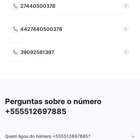
27440500378
0
4427440500378
0
39092561397
0
Perguntas sobre o número
+555512697885
+
Quem ligou do número +555512697885?