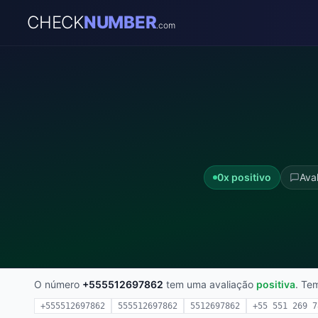
CHECK
NUMBER
.com
0x positivo
Aval
O número
+555512697862
tem uma avaliação
positiva
. Te
+555512697862
555512697862
5512697862
+55 551 269 7