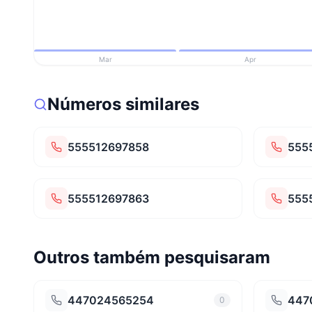
Mar
Apr
Números similares
555512697858
555
555512697863
555
Outros também pesquisaram
447024565254
447
0