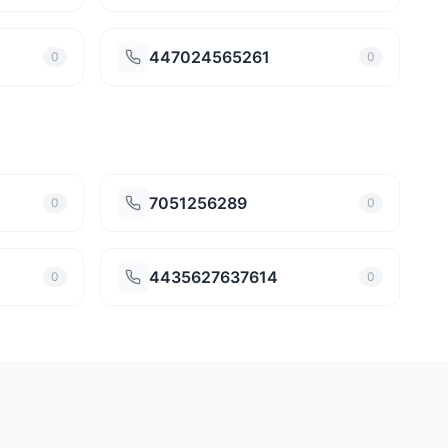
447024565261
0
0
7051256289
0
0
4435627637614
0
0