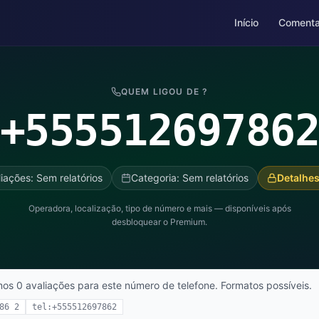
Início
Comenta
QUEM LIGOU DE ?
+55551269786
iações: Sem relatórios
Categoria: Sem relatórios
Detalhes
Operadora, localização, tipo de número e mais — disponíveis após
desbloquear o Premium.
mos 0 avaliações para este número de telefone. Formatos possíveis.
86 2
tel:+555512697862