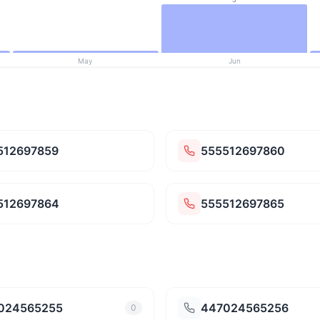
May
Jun
512697859
555512697860
512697864
555512697865
024565255
447024565256
0