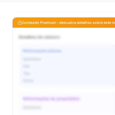
Conteúdo Premium – descubra detalhes sobre este 
Detalhes do número
Informações básicas
Operadora
País
Tipo
Status
Informações do proprietário
Operadora