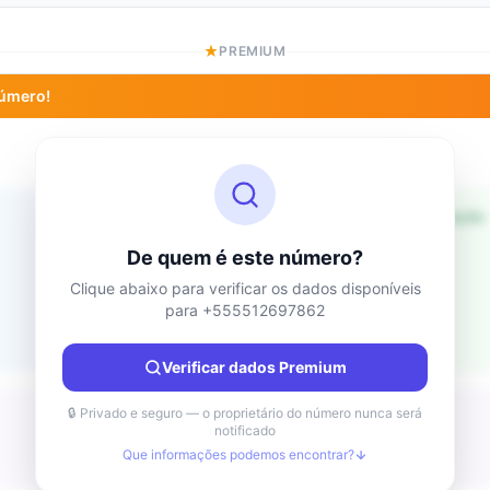
PREMIUM
número!
Informações de localização
Desconhecido
País
De quem é este número?
Desconhecido
Cidade
Clique abaixo para verificar os dados disponíveis
para +555512697862
Desconhecido
Região
Desconhecido
Verificar dados Premium
🔒 Privado e seguro — o proprietário do número nunca será
notificado
Que informações podemos encontrar?
Desconhecido
Tipo