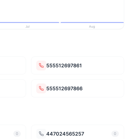
Jul
Aug
555512697861
555512697866
447024565257
0
0