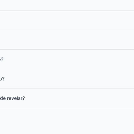
o?
o?
de revelar?