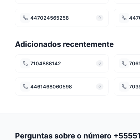
447024565258
447
0
Adicionados recentemente
7104888142
706
0
4461468060598
703
0
Perguntas sobre o número +555