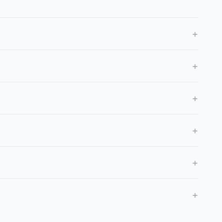
+
+
+
+
+
+