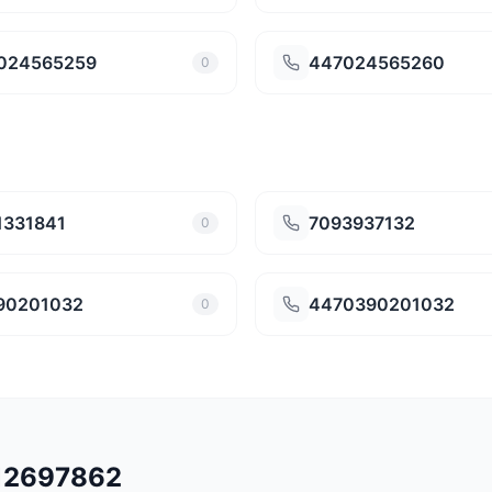
024565259
447024565260
0
1331841
7093937132
0
90201032
4470390201032
0
512697862