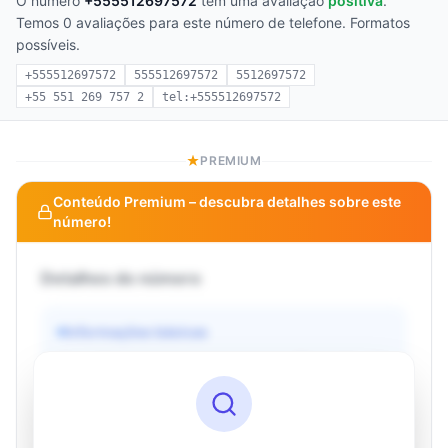
O número
+555512697572
tem uma avaliação
positiva
.
Temos 0 avaliações para este número de telefone. Formatos
possíveis.
+555512697572
555512697572
5512697572
+55 551 269 757 2
tel:+555512697572
PREMIUM
Conteúdo Premium – descubra detalhes sobre este
número!
Detalhes do número
Informações básicas
Operadora
Desconhecido
País
Desconhecido
Tipo
Desconhecido
Status
Desconhecido