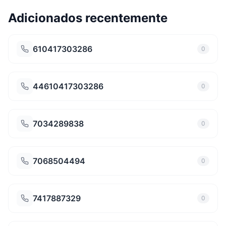
Adicionados recentemente
610417303286
0
44610417303286
0
7034289838
0
7068504494
0
7417887329
0