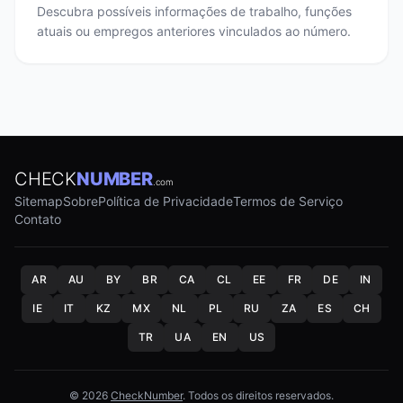
Descubra possíveis informações de trabalho, funções
atuais ou empregos anteriores vinculados ao número.
CHECK
NUMBER
.com
Sitemap
Sobre
Política de Privacidade
Termos de Serviço
Contato
AR
AU
BY
BR
CA
CL
EE
FR
DE
IN
IE
IT
KZ
MX
NL
PL
RU
ZA
ES
CH
TR
UA
EN
US
© 2026
CheckNumber
. Todos os direitos reservados.