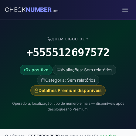
CHECK
NUMBER
.com
Open
QUEM LIGOU DE ?
+555512697572
0x positivo
Avaliações: Sem relatórios
Categoria: Sem relatórios
Detalhes Premium disponíveis
Operadora, localização, tipo de número e mais — disponíveis após
desbloquear o Premium.