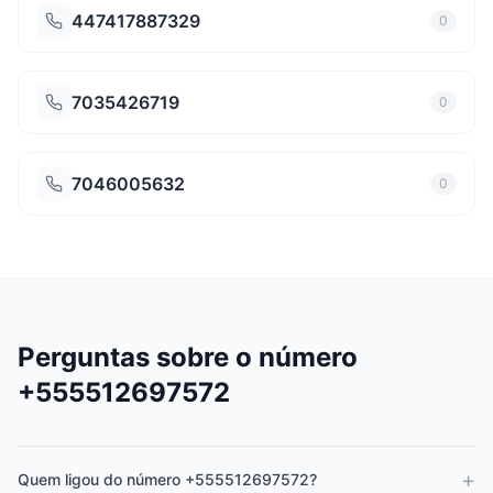
447417887329
0
7035426719
0
7046005632
0
Perguntas sobre o número
+555512697572
+
Quem ligou do número +555512697572?