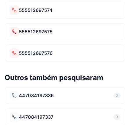
555512697574
555512697575
555512697576
Outros também pesquisaram
447084197336
0
447084197337
0