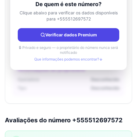
De quem é este número?
Clique abaixo para verificar os dados disponíveis
para +555512697572
Informações de localização
País
Desconhecido
Verificar dados Premium
Cidade
Desconhecido
Região
Desconhecido
🔒 Privado e seguro — o proprietário do número nunca será
notificado
Que informações podemos encontrar?
Informações do proprietário
Operadora
Desconhecido
Tipo
Desconhecido
Avaliações do número +555512697572