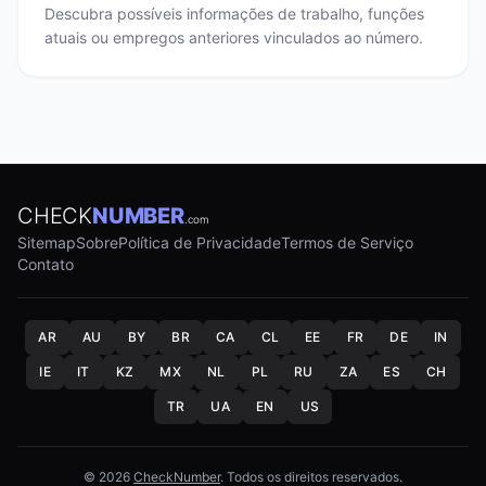
Descubra possíveis informações de trabalho, funções
atuais ou empregos anteriores vinculados ao número.
CHECK
NUMBER
.com
Sitemap
Sobre
Política de Privacidade
Termos de Serviço
Contato
AR
AU
BY
BR
CA
CL
EE
FR
DE
IN
IE
IT
KZ
MX
NL
PL
RU
ZA
ES
CH
TR
UA
EN
US
© 2026
CheckNumber
. Todos os direitos reservados.