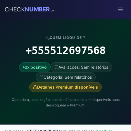
CHECK
NUMBER
.com
Open
QUEM LIGOU DE ?
+555512697568
0x positivo
Avaliações: Sem relatórios
Categoria: Sem relatórios
Detalhes Premium disponíveis
Operadora, localização, tipo de número e mais — disponíveis após
desbloquear o Premium.