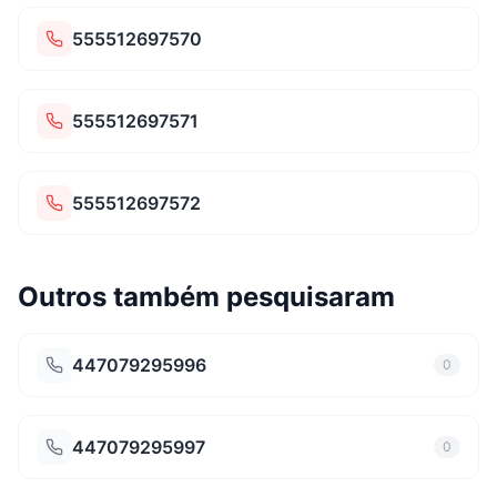
555512697570
555512697571
555512697572
Outros também pesquisaram
447079295996
0
447079295997
0