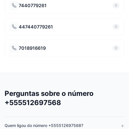
7440779261
0
447440779261
0
7018916619
0
Perguntas sobre o número
+555512697568
+
Quem ligou do número +555512697568?