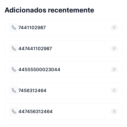
Adicionados recentemente
7441102987
0
447441102987
0
44555500023044
0
7456312464
0
447456312464
0