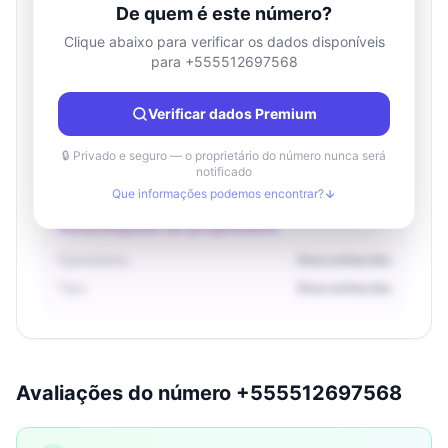
De quem é este número?
Clique abaixo para verificar os dados disponíveis
para +555512697568
Informações de localização
País
Desconhecido
Verificar dados Premium
Cidade
Desconhecido
Região
Desconhecido
🔒 Privado e seguro — o proprietário do número nunca será
notificado
Que informações podemos encontrar?
Informações do proprietário
Operadora
Desconhecido
Tipo
Desconhecido
Avaliações do número +555512697568