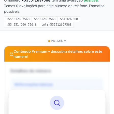
O número
+555512697568
tem uma avaliação
positiva
.
Temos 0 avaliações para este número de telefone. Formatos
possíveis.
+555512697568
555512697568
5512697568
+55 551 269 756 8
tel:+555512697568
PREMIUM
Conteúdo Premium – descubra detalhes sobre este
número!
Detalhes do número
Informações básicas
Operadora
Desconhecido
País
Desconhecido
Tipo
Desconhecido
Status
Desconhecido