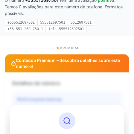
O número
+555512697501
tem uma avaliação
positiva
.
Temos 0 avaliações para este número de telefone. Formatos
possíveis.
+555512697501
555512697501
5512697501
+55 551 269 750 1
tel:+555512697501
PREMIUM
Conteúdo Premium – descubra detalhes sobre este
número!
Detalhes do número
Informações básicas
Operadora
Desconhecido
País
Desconhecido
Tipo
Desconhecido
Status
Desconhecido