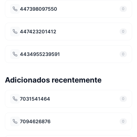
447398097550
0
447423201412
0
4434955239591
0
Adicionados recentemente
7031541464
0
7094626876
0