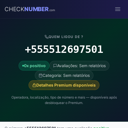
CHECK
NUMBER
.com
Open
QUEM LIGOU DE ?
+555512697501
0x positivo
Avaliações: Sem relatórios
Categoria: Sem relatórios
Detalhes Premium disponíveis
Operadora, localização, tipo de número e mais — disponíveis após
desbloquear o Premium.