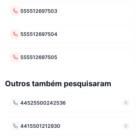
555512697503
555512697504
555512697505
Outros também pesquisaram
44525500242536
0
4415501212930
0