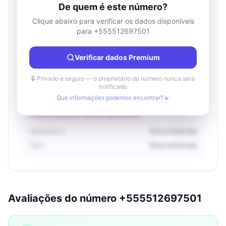
De quem é este número?
Clique abaixo para verificar os dados disponíveis
para +555512697501
Informações de localização
País
Desconhecido
Verificar dados Premium
Cidade
Desconhecido
Região
Desconhecido
🔒 Privado e seguro — o proprietário do número nunca será
notificado
Que informações podemos encontrar?
Informações do proprietário
Operadora
Desconhecido
Tipo
Desconhecido
Avaliações do número +555512697501