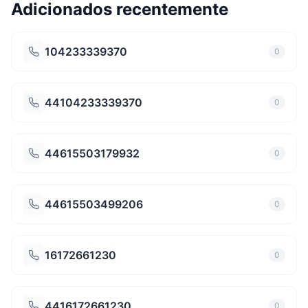
Adicionados recentemente
104233339370
0
44104233339370
0
44615503179932
0
44615503499206
0
16172661230
0
4416172661230
0