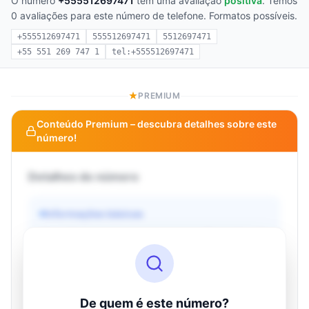
O número
+555512697471
tem uma avaliação
positiva
. Temos
0 avaliações para este número de telefone. Formatos possíveis.
+555512697471
555512697471
5512697471
+55 551 269 747 1
tel:+555512697471
PREMIUM
Conteúdo Premium – descubra detalhes sobre este
número!
Detalhes do número
Informações básicas
Operadora
Desconhecido
País
Desconhecido
Tipo
Desconhecido
Status
Desconhecido
De quem é este número?