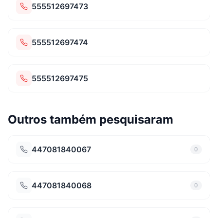
555512697473
555512697474
555512697475
Outros também pesquisaram
447081840067
0
447081840068
0