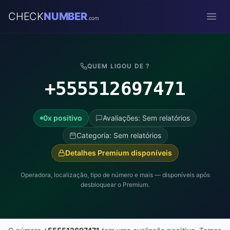
CHECK
NUMBER
.com
Open
QUEM LIGOU DE ?
+555512697471
0x positivo
Avaliações: Sem relatórios
Categoria: Sem relatórios
Detalhes Premium disponíveis
Operadora, localização, tipo de número e mais — disponíveis após
desbloquear o Premium.