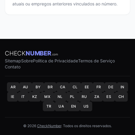
atuais ou empregos anteriores vinculados ao número.
CHECK
NUMBER
.com
Sitemap
Sobre
Política de Privacidade
Termos de Serviço
Contato
AR
AU
BY
BR
CA
CL
EE
FR
DE
IN
IE
IT
KZ
MX
NL
PL
RU
ZA
ES
CH
TR
UA
EN
US
© 2026
CheckNumber
. Todos os direitos reservados.