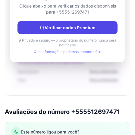
Clique abaixo para verificar os dados disponíveis
para +555512697471
Informações de localização
País
Desconhecido
Verificar dados Premium
Cidade
Desconhecido
Região
Desconhecido
🔒 Privado e seguro — o proprietário do número nunca será
notificado
Que informações podemos encontrar?
Informações do proprietário
Operadora
Desconhecido
Tipo
Desconhecido
Avaliações do número +555512697471
Este número ligou para você?