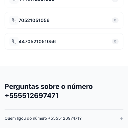
70521051056
0
4470521051056
0
Perguntas sobre o número
+555512697471
+
Quem ligou do número +555512697471?