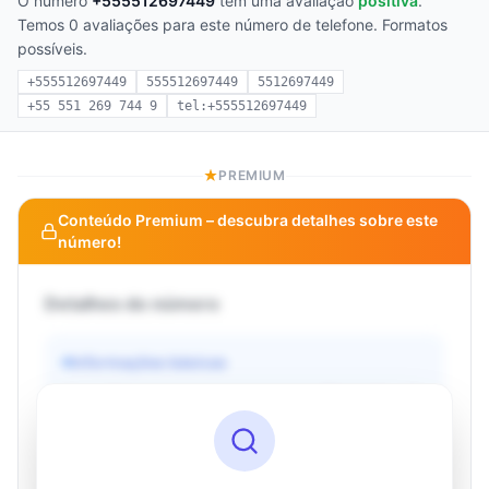
O número
+555512697449
tem uma avaliação
positiva
.
Temos 0 avaliações para este número de telefone. Formatos
possíveis.
+555512697449
555512697449
5512697449
+55 551 269 744 9
tel:+555512697449
PREMIUM
Conteúdo Premium – descubra detalhes sobre este
número!
Detalhes do número
Informações básicas
Operadora
Desconhecido
País
Desconhecido
Tipo
Desconhecido
Status
Desconhecido