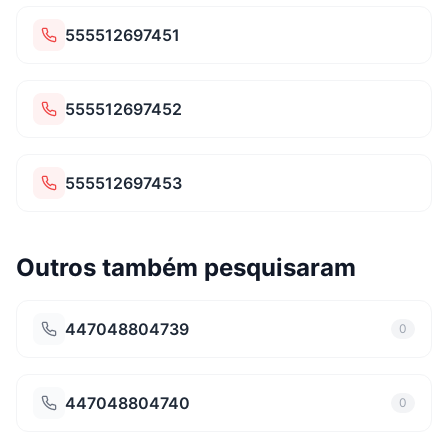
555512697451
555512697452
555512697453
Outros também pesquisaram
447048804739
0
447048804740
0