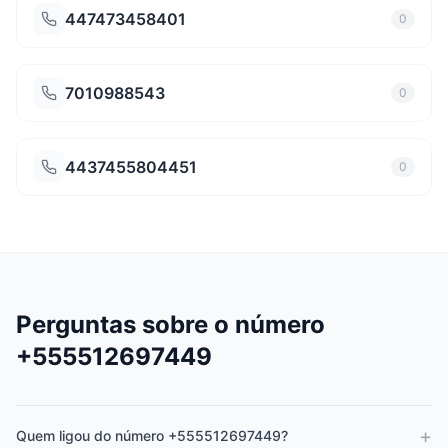
447473458401
0
7010988543
0
4437455804451
0
Perguntas sobre o número
+555512697449
+
Quem ligou do número +555512697449?