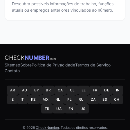
Descubra possíveis informações de trabalho, funções
atuais ou empregos anteriores vinculados ao número.
CHECK
NUMBER
.com
Sitemap
Sobre
Política de Privacidade
Termos de Serviço
Contato
AR
AU
BY
BR
CA
CL
EE
FR
DE
IN
IE
IT
KZ
MX
NL
PL
RU
ZA
ES
CH
TR
UA
EN
US
© 2026
CheckNumber
. Todos os direitos reservados.