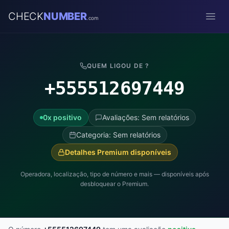
CHECK
NUMBER
.com
Open
QUEM LIGOU DE ?
+555512697449
0x positivo
Avaliações: Sem relatórios
Categoria: Sem relatórios
Detalhes Premium disponíveis
Operadora, localização, tipo de número e mais — disponíveis após
desbloquear o Premium.