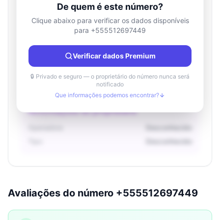
De quem é este número?
Clique abaixo para verificar os dados disponíveis
para +555512697449
Informações de localização
País
Desconhecido
Verificar dados Premium
Cidade
Desconhecido
Região
Desconhecido
🔒 Privado e seguro — o proprietário do número nunca será
notificado
Que informações podemos encontrar?
Informações do proprietário
Operadora
Desconhecido
Tipo
Desconhecido
Avaliações do número +555512697449