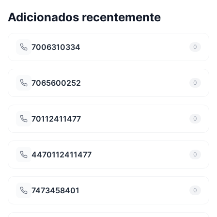
Adicionados recentemente
7006310334
0
7065600252
0
70112411477
0
4470112411477
0
7473458401
0