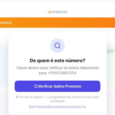
PREMIUM
número!
Informações de localização
Desconhecido
País
De quem é este número?
Desconhecido
Cidade
Clique abaixo para verificar os dados disponíveis
para +555512697254
Desconhecido
Região
Desconhecido
Verificar dados Premium
🔒 Privado e seguro — o proprietário do número nunca será
notificado
Que informações podemos encontrar?
Desconhecido
Tipo