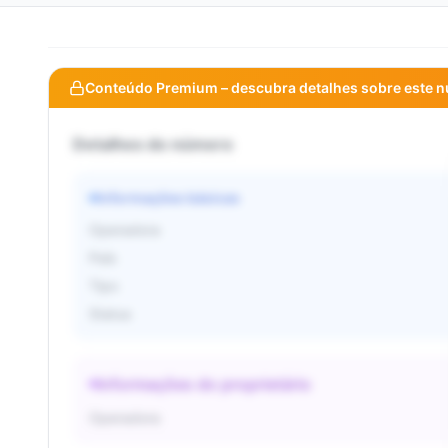
Conteúdo Premium – descubra detalhes sobre este 
Detalhes do número
Informações básicas
Operadora
País
Tipo
Status
Informações do proprietário
Operadora