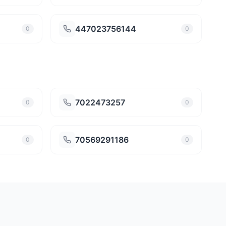
447023756144
0
0
7022473257
0
0
70569291186
0
0