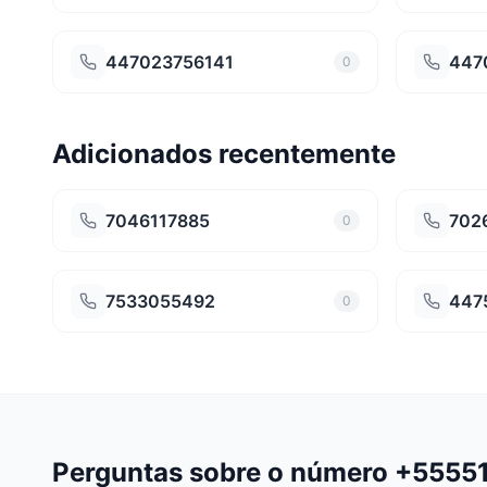
447023756141
447
0
Adicionados recentemente
7046117885
702
0
7533055492
447
0
Perguntas sobre o número +555