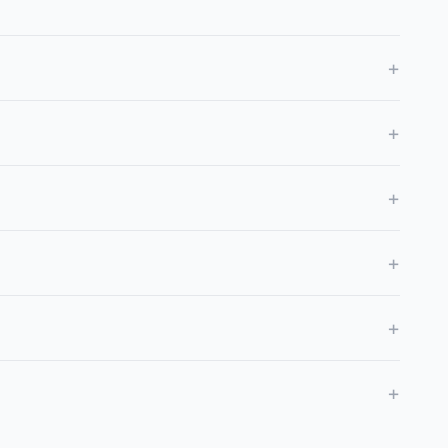
+
+
+
+
+
+