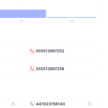
1
Jul
Aug
555512697253
555512697258
447023756140
0
0