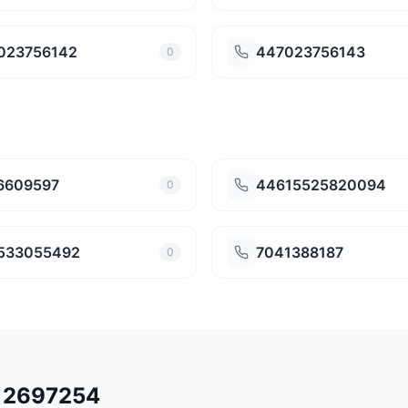
023756142
447023756143
0
6609597
44615525820094
0
533055492
7041388187
0
512697254