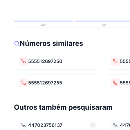
Mar
Apr
Números similares
555512697250
555
555512697255
555
Outros também pesquisaram
447023756137
447
0