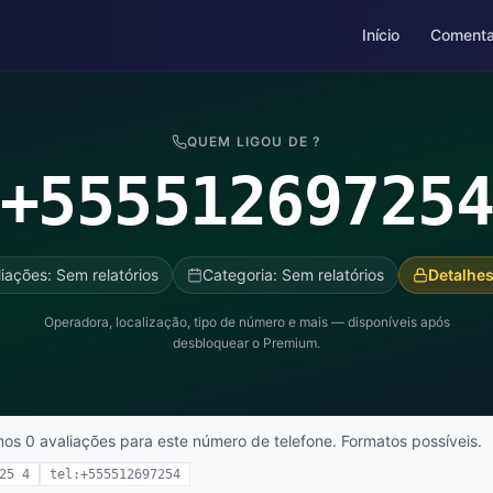
Início
Comenta
QUEM LIGOU DE ?
+55551269725
iações: Sem relatórios
Categoria: Sem relatórios
Detalhes
Operadora, localização, tipo de número e mais — disponíveis após
desbloquear o Premium.
mos 0 avaliações para este número de telefone. Formatos possíveis.
25 4
tel:+555512697254