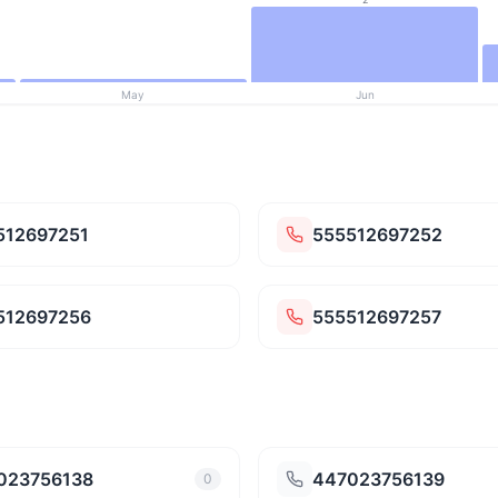
May
Jun
512697251
555512697252
512697256
555512697257
023756138
447023756139
0