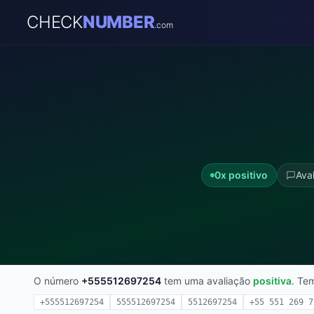
CHECK
NUMBER
.com
0x positivo
Aval
O número
+555512697254
tem uma avaliação
positiva
. Te
+555512697254
555512697254
5512697254
+55 551 269 7