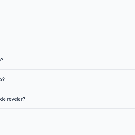
o?
o?
de revelar?