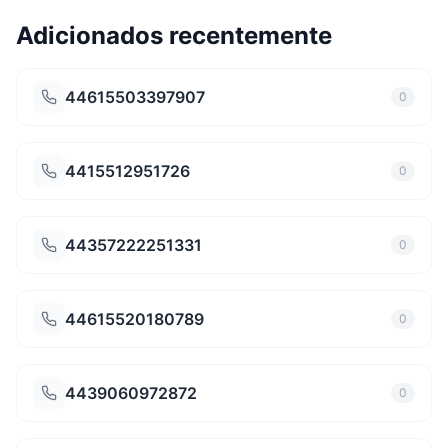
Adicionados recentemente
44615503397907
0
4415512951726
0
44357222251331
0
44615520180789
0
4439060972872
0