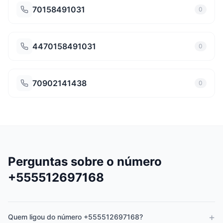
70158491031
0
4470158491031
0
70902141438
0
Perguntas sobre o número
+555512697168
+
Quem ligou do número +555512697168?