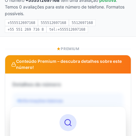
O número
+555512697168
tem uma avaliação
positiva
.
Temos 0 avaliações para este número de telefone. Formatos
possíveis.
+555512697168
555512697168
5512697168
+55 551 269 716 8
tel:+555512697168
PREMIUM
Conteúdo Premium – descubra detalhes sobre este
número!
Detalhes do número
Informações básicas
Operadora
Desconhecido
País
Desconhecido
Tipo
Desconhecido
Status
Desconhecido