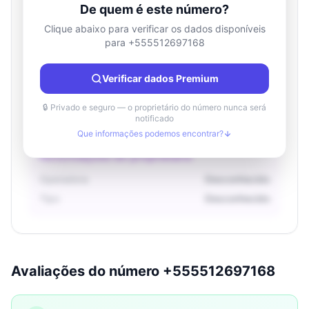
De quem é este número?
Clique abaixo para verificar os dados disponíveis
para +555512697168
Informações de localização
País
Desconhecido
Verificar dados Premium
Cidade
Desconhecido
Região
Desconhecido
🔒 Privado e seguro — o proprietário do número nunca será
notificado
Que informações podemos encontrar?
Informações do proprietário
Operadora
Desconhecido
Tipo
Desconhecido
Avaliações do número +555512697168