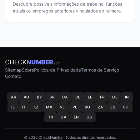
Descubra possíveis informações de trabalho, funções
atuais ou empregos anteriores vinculados ao número.
CHECK
NUMBER
.com
Sitemap
Sobre
Política de Privacidade
Termos de Serviço
Contato
AR
AU
BY
BR
CA
CL
EE
FR
DE
IN
IE
IT
KZ
MX
NL
PL
RU
ZA
ES
CH
TR
UA
EN
US
© 2026
CheckNumber
. Todos os direitos reservados.