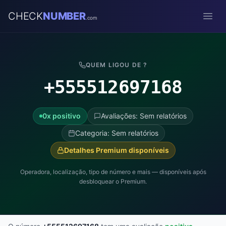
CHECK
NUMBER
.com
Open
QUEM LIGOU DE ?
+555512697168
0x positivo
Avaliações: Sem relatórios
Categoria: Sem relatórios
Detalhes Premium disponíveis
Operadora, localização, tipo de número e mais — disponíveis após
desbloquear o Premium.