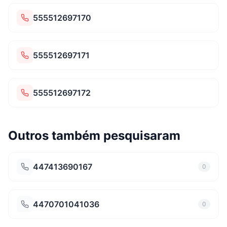
555512697170
555512697171
555512697172
Outros também pesquisaram
447413690167
0
4470701041036
0