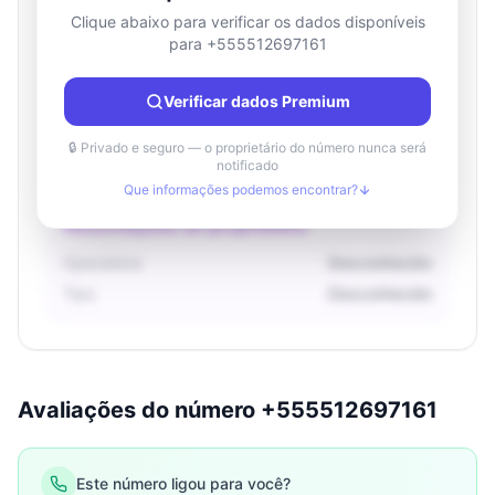
Clique abaixo para verificar os dados disponíveis
para +555512697161
Informações de localização
País
Desconhecido
Verificar dados Premium
Cidade
Desconhecido
Região
Desconhecido
🔒 Privado e seguro — o proprietário do número nunca será
notificado
Que informações podemos encontrar?
Informações do proprietário
Operadora
Desconhecido
Tipo
Desconhecido
Avaliações do número +555512697161
Este número ligou para você?