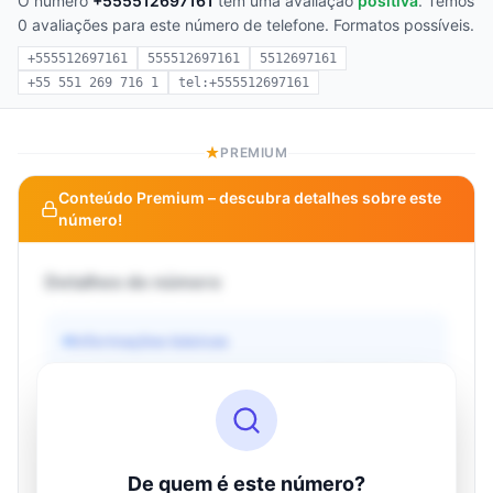
O número
+555512697161
tem uma avaliação
positiva
. Temos
0 avaliações para este número de telefone. Formatos possíveis.
+555512697161
555512697161
5512697161
+55 551 269 716 1
tel:+555512697161
PREMIUM
Conteúdo Premium – descubra detalhes sobre este
número!
Detalhes do número
Informações básicas
Operadora
Desconhecido
País
Desconhecido
Tipo
Desconhecido
Status
Desconhecido
De quem é este número?