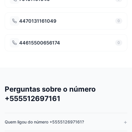
4470131161049
0
44615500656174
0
Perguntas sobre o número
+555512697161
+
Quem ligou do número +555512697161?