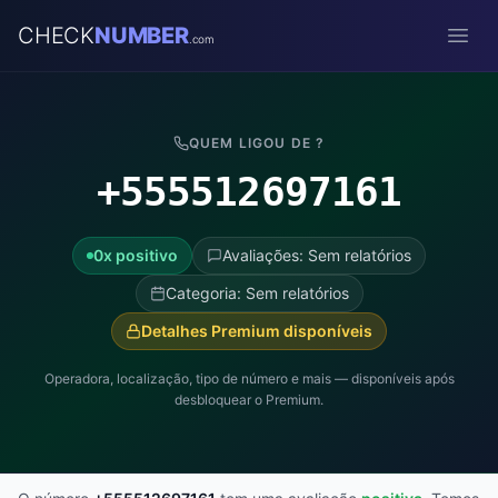
CHECK
NUMBER
.com
Open
QUEM LIGOU DE ?
+555512697161
0x positivo
Avaliações: Sem relatórios
Categoria: Sem relatórios
Detalhes Premium disponíveis
Operadora, localização, tipo de número e mais — disponíveis após
desbloquear o Premium.