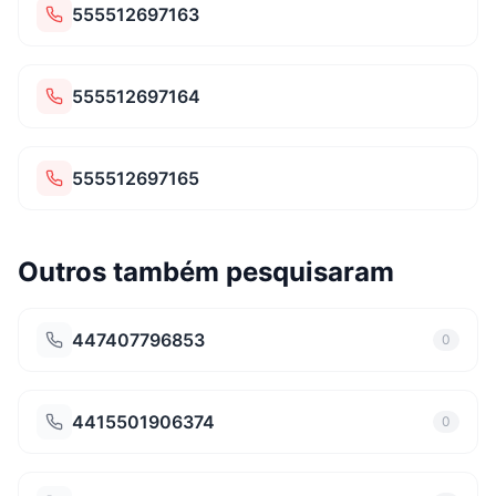
555512697163
555512697164
555512697165
Outros também pesquisaram
447407796853
0
4415501906374
0