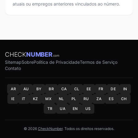
atuais ou empregos anteriores vinculados ao número.
CHECK
NUMBER
.com
Sitemap
Sobre
Política de Privacidade
Termos de Serviço
Contato
AR
AU
BY
BR
CA
CL
EE
FR
DE
IN
IE
IT
KZ
MX
NL
PL
RU
ZA
ES
CH
TR
UA
EN
US
© 2026
CheckNumber
. Todos os direitos reservados.