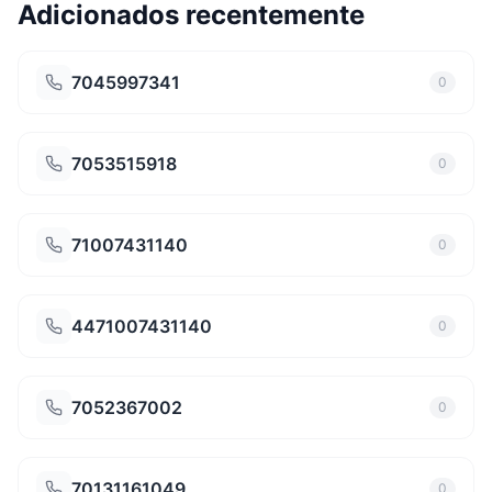
Adicionados recentemente
7045997341
0
7053515918
0
71007431140
0
4471007431140
0
7052367002
0
70131161049
0