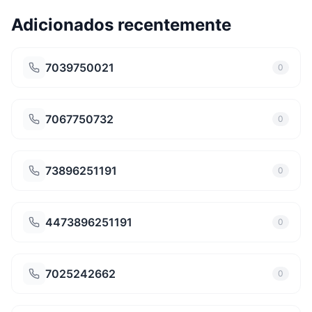
Adicionados recentemente
7039750021
0
7067750732
0
73896251191
0
4473896251191
0
7025242662
0