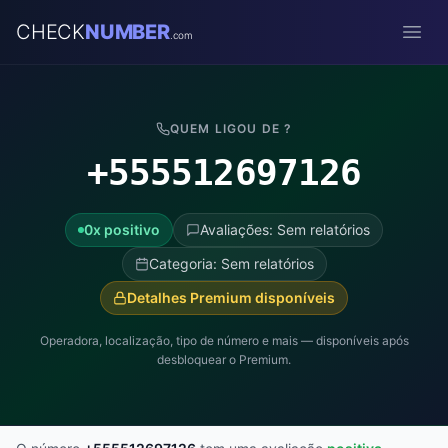
CHECK
NUMBER
.com
Open
QUEM LIGOU DE ?
+555512697126
0x positivo
Avaliações: Sem relatórios
Categoria: Sem relatórios
Detalhes Premium disponíveis
Operadora, localização, tipo de número e mais — disponíveis após
desbloquear o Premium.