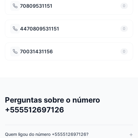
70809531151
0
4470809531151
0
70031431156
0
Perguntas sobre o número
+555512697126
+
Quem ligou do número +555512697126?