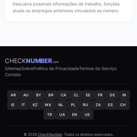
Descubra possíveis informações de trabalho, funções
atuais ou empregos anteriores vinculados ao número.
CHECK
NUMBER
.com
Sitemap
Sobre
Política de Privacidade
Termos de Serviço
Contato
AR
AU
BY
BR
CA
CL
EE
FR
DE
IN
IE
IT
KZ
MX
NL
PL
RU
ZA
ES
CH
TR
UA
EN
US
© 2026
CheckNumber
. Todos os direitos reservados.