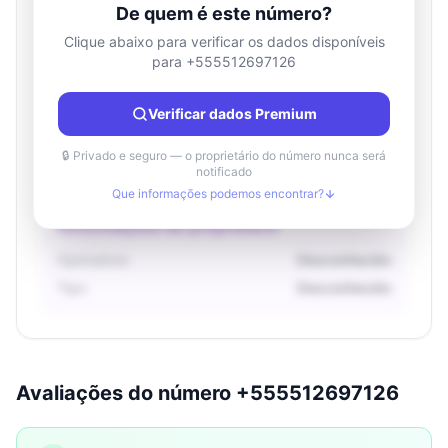
De quem é este número?
Clique abaixo para verificar os dados disponíveis
para +555512697126
Informações de localização
País
Desconhecido
Verificar dados Premium
Cidade
Desconhecido
Região
Desconhecido
🔒 Privado e seguro — o proprietário do número nunca será
notificado
Que informações podemos encontrar?
Informações do proprietário
Operadora
Desconhecido
Tipo
Desconhecido
Avaliações do número +555512697126