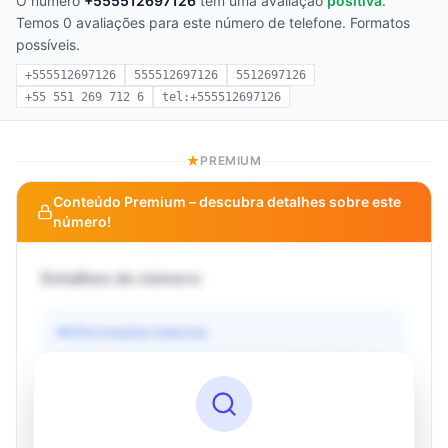
O número
+555512697126
tem uma avaliação
positiva
.
Temos 0 avaliações para este número de telefone. Formatos
possíveis.
+555512697126
555512697126
5512697126
+55 551 269 712 6
tel:+555512697126
PREMIUM
Conteúdo Premium – descubra detalhes sobre este
número!
Detalhes do número
Informações básicas
Operadora
Desconhecido
País
Desconhecido
Tipo
Desconhecido
Status
Desconhecido