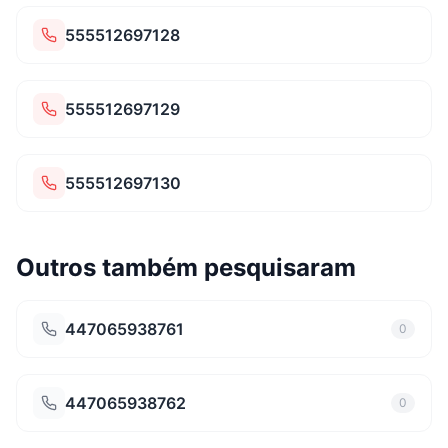
555512697128
555512697129
555512697130
Outros também pesquisaram
447065938761
0
447065938762
0