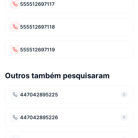
555512697117
555512697118
555512697119
Outros também pesquisaram
447042895225
0
447042895226
0