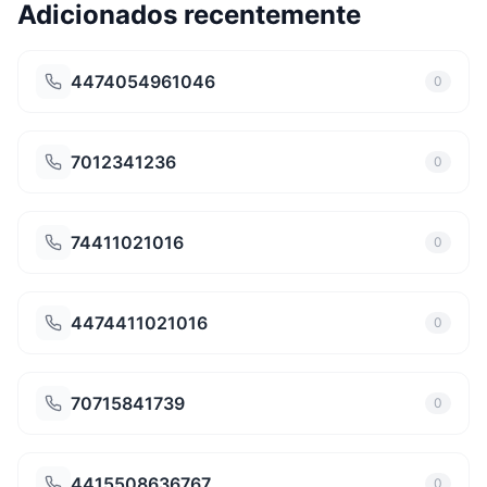
Adicionados recentemente
4474054961046
0
7012341236
0
74411021016
0
4474411021016
0
70715841739
0
4415508636767
0