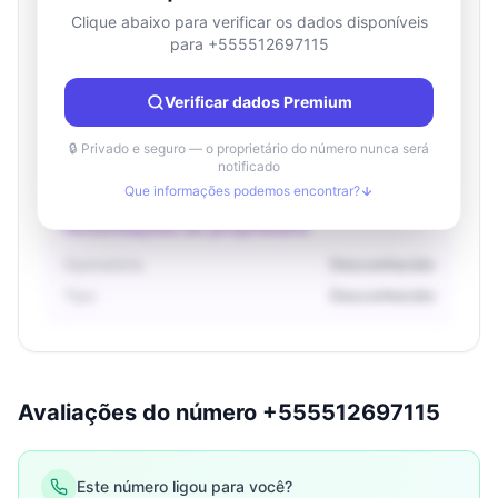
Clique abaixo para verificar os dados disponíveis
para +555512697115
Informações de localização
País
Desconhecido
Verificar dados Premium
Cidade
Desconhecido
Região
Desconhecido
🔒 Privado e seguro — o proprietário do número nunca será
notificado
Que informações podemos encontrar?
Informações do proprietário
Operadora
Desconhecido
Tipo
Desconhecido
Avaliações do número +555512697115
Este número ligou para você?