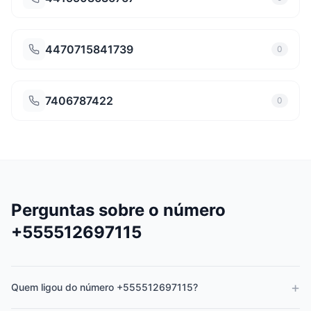
4470715841739
0
7406787422
0
Perguntas sobre o número
+555512697115
+
Quem ligou do número +555512697115?