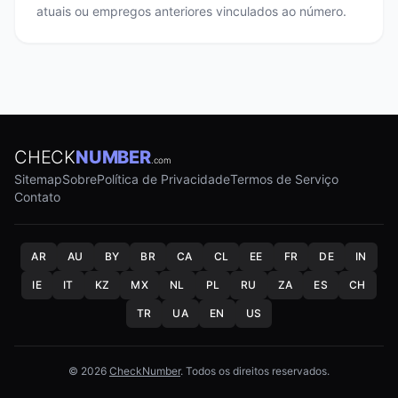
atuais ou empregos anteriores vinculados ao número.
CHECK
NUMBER
.com
Sitemap
Sobre
Política de Privacidade
Termos de Serviço
Contato
AR
AU
BY
BR
CA
CL
EE
FR
DE
IN
IE
IT
KZ
MX
NL
PL
RU
ZA
ES
CH
TR
UA
EN
US
© 2026
CheckNumber
. Todos os direitos reservados.