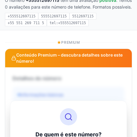
O número
+555512697115
tem uma avaliação
positiva
. Temos
0 avaliações para este número de telefone. Formatos possíveis.
+555512697115
555512697115
5512697115
+55 551 269 711 5
tel:+555512697115
PREMIUM
Conteúdo Premium – descubra detalhes sobre este
número!
Detalhes do número
Informações básicas
Operadora
Desconhecido
País
Desconhecido
Tipo
Desconhecido
Status
Desconhecido
De quem é este número?