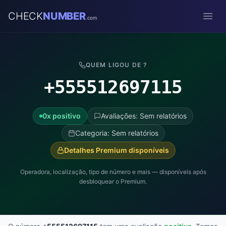
CHECK
NUMBER
.com
Open
QUEM LIGOU DE ?
+555512697115
0x positivo
Avaliações: Sem relatórios
Categoria: Sem relatórios
Detalhes Premium disponíveis
Operadora, localização, tipo de número e mais — disponíveis após
desbloquear o Premium.