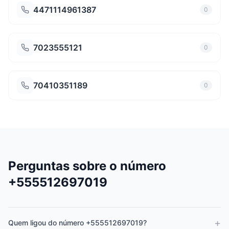
4471114961387
0
7023555121
0
70410351189
0
Perguntas sobre o número
+555512697019
+
Quem ligou do número +555512697019?