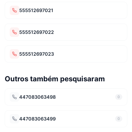
555512697021
555512697022
555512697023
Outros também pesquisaram
447083063498
0
447083063499
0