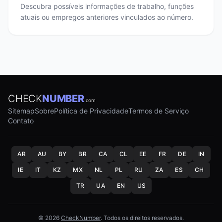
Descubra possíveis informações de trabalho, funções
atuais ou empregos anteriores vinculados ao número.
CHECK
NUMBER
.com
Sitemap
Sobre
Política de Privacidade
Termos de Serviço
Contato
AR
AU
BY
BR
CA
CL
EE
FR
DE
IN
IE
IT
KZ
MX
NL
PL
RU
ZA
ES
CH
TR
UA
EN
US
© 2026
CheckNumber
. Todos os direitos reservados.