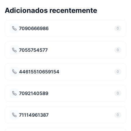
Adicionados recentemente
7090666986
0
7055754577
0
44615510659154
0
7092140589
0
71114961387
0