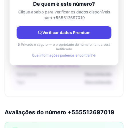
De quem é este número?
Clique abaixo para verificar os dados disponíveis
para +555512697019
Informações de localização
País
Desconhecido
Verificar dados Premium
Cidade
Desconhecido
Região
Desconhecido
🔒 Privado e seguro — o proprietário do número nunca será
notificado
Que informações podemos encontrar?
Informações do proprietário
Operadora
Desconhecido
Tipo
Desconhecido
Avaliações do número +555512697019