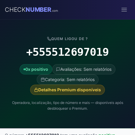
CHECK
NUMBER
.com
Open
QUEM LIGOU DE ?
+555512697019
0x positivo
Avaliações: Sem relatórios
Categoria: Sem relatórios
Detalhes Premium disponíveis
Operadora, localização, tipo de número e mais — disponíveis após
desbloquear o Premium.