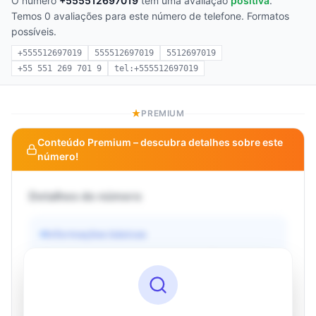
O número
+555512697019
tem uma avaliação
positiva
.
Temos 0 avaliações para este número de telefone. Formatos
possíveis.
+555512697019
555512697019
5512697019
+55 551 269 701 9
tel:+555512697019
PREMIUM
Conteúdo Premium – descubra detalhes sobre este
número!
Detalhes do número
Informações básicas
Operadora
Desconhecido
País
Desconhecido
Tipo
Desconhecido
Status
Desconhecido