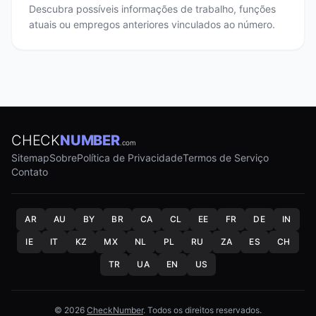
Descubra possíveis informações de trabalho, funções
atuais ou empregos anteriores vinculados ao número.
CHECK
NUMBER
.com
Sitemap
Sobre
Política de Privacidade
Termos de Serviço
Contato
AR
AU
BY
BR
CA
CL
EE
FR
DE
IN
IE
IT
KZ
MX
NL
PL
RU
ZA
ES
CH
TR
UA
EN
US
© 2026
CheckNumber
. Todos os direitos reservados.