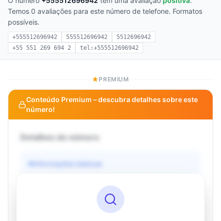
O número
+555512696942
tem uma avaliação
positiva
.
Temos 0 avaliações para este número de telefone. Formatos
possíveis.
+555512696942
555512696942
5512696942
+55 551 269 694 2
tel:+555512696942
PREMIUM
Conteúdo Premium – descubra detalhes sobre este
número!
Detalhes do número
Informações básicas
Operadora
Desconhecido
País
Desconhecido
Tipo
Desconhecido
Status
Desconhecido