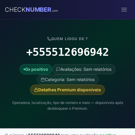
CHECK
NUMBER
.com
Open
QUEM LIGOU DE ?
+555512696942
0x positivo
Avaliações: Sem relatórios
Categoria: Sem relatórios
Detalhes Premium disponíveis
Operadora, localização, tipo de número e mais — disponíveis após
desbloquear o Premium.