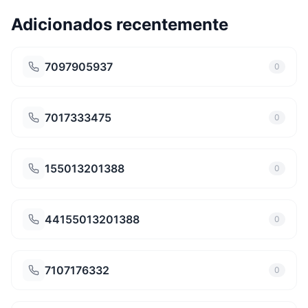
Adicionados recentemente
7097905937
0
7017333475
0
155013201388
0
44155013201388
0
7107176332
0