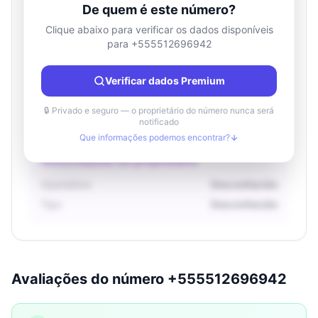
De quem é este número?
Clique abaixo para verificar os dados disponíveis
para +555512696942
Informações de localização
País
Desconhecido
Verificar dados Premium
Cidade
Desconhecido
Região
Desconhecido
🔒 Privado e seguro — o proprietário do número nunca será
notificado
Que informações podemos encontrar?
Informações do proprietário
Operadora
Desconhecido
Tipo
Desconhecido
Avaliações do número +555512696942