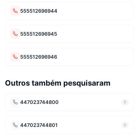
555512696944
555512696945
555512696946
Outros também pesquisaram
447023744800
0
447023744801
0