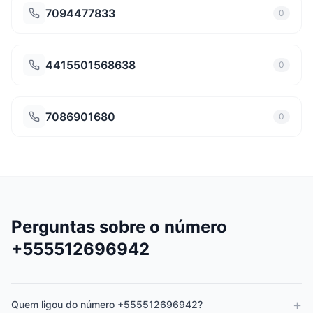
7094477833
0
4415501568638
0
7086901680
0
Perguntas sobre o número
+555512696942
+
Quem ligou do número +555512696942?