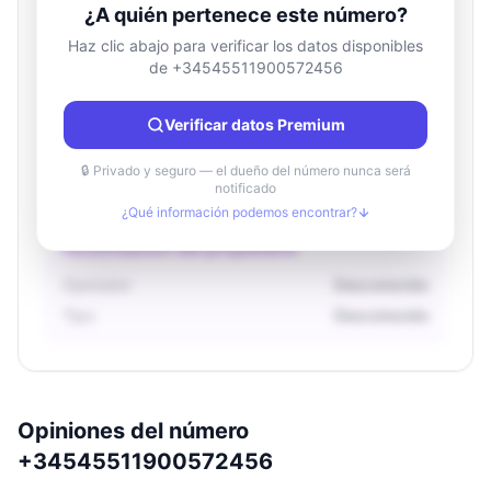
¿A quién pertenece este número?
Haz clic abajo para verificar los datos disponibles
de +34545511900572456
Información de ubicación
País
Desconocido
Verificar datos Premium
Ciudad
Desconocido
Región
Desconocido
🔒 Privado y seguro — el dueño del número nunca será
notificado
¿Qué información podemos encontrar?
Información del propietario
Operador
Desconocido
Tipo
Desconocido
Opiniones del número
+34545511900572456