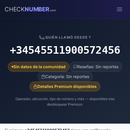
CHECK
NUMBER
.com
Open
¿QUIÉN LLAMÓ DESDE ?
+34545511900572456
Sin datos de la comunidad
Reseñas: Sin reportes
Categoría: Sin reportes
Detalles Premium disponibles
Operador, ubicación, tipo de número y más — disponibles tras
desbloquear Premium.