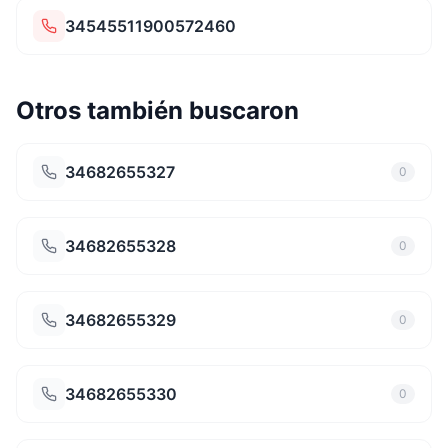
34545511900572460
Otros también buscaron
34682655327
0
34682655328
0
34682655329
0
34682655330
0