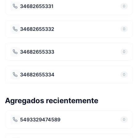
34682655331
0
34682655332
0
34682655333
0
34682655334
0
Agregados recientemente
5493329474589
0