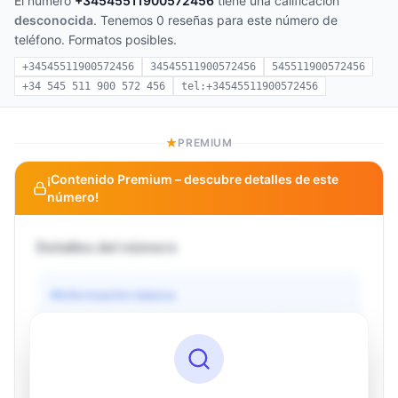
El número
+34545511900572456
tiene una calificación
desconocida
. Tenemos 0 reseñas para este número de
teléfono. Formatos posibles.
+34545511900572456
34545511900572456
545511900572456
+34 545 511 900 572 456
tel:+34545511900572456
PREMIUM
¡Contenido Premium – descubre detalles de este
número!
Detalles del número
Información básica
Operador
Desconocido
País
Desconocido
Tipo
Desconocido
Estado
Desconocido