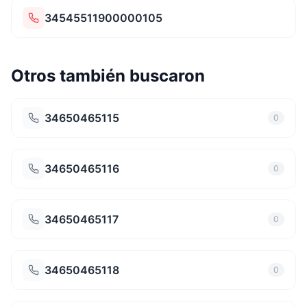
34545511900000105
Otros también buscaron
34650465115
0
34650465116
0
34650465117
0
34650465118
0