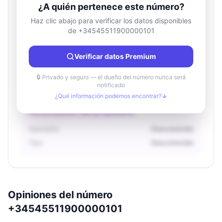
¿A quién pertenece este número?
Haz clic abajo para verificar los datos disponibles
de +34545511900000101
Información de ubicación
País
Desconocido
Verificar datos Premium
Ciudad
Desconocido
Región
Desconocido
🔒 Privado y seguro — el dueño del número nunca será
notificado
¿Qué información podemos encontrar?
Información del propietario
Operador
Desconocido
Tipo
Desconocido
Opiniones del número
+34545511900000101