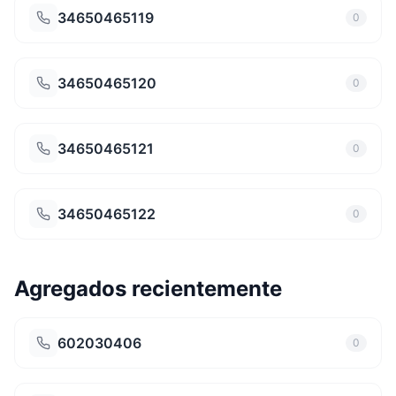
34650465119
0
34650465120
0
34650465121
0
34650465122
0
Agregados recientemente
602030406
0