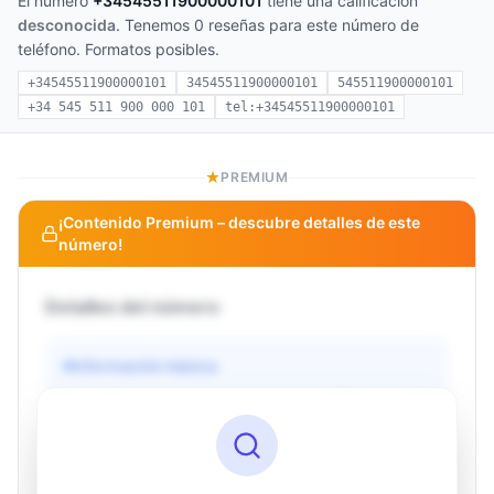
El número
+34545511900000101
tiene una calificación
desconocida
. Tenemos 0 reseñas para este número de
teléfono. Formatos posibles.
+34545511900000101
34545511900000101
545511900000101
+34 545 511 900 000 101
tel:+34545511900000101
PREMIUM
¡Contenido Premium – descubre detalles de este
número!
Detalles del número
Información básica
Operador
Desconocido
País
Desconocido
Tipo
Desconocido
Estado
Desconocido