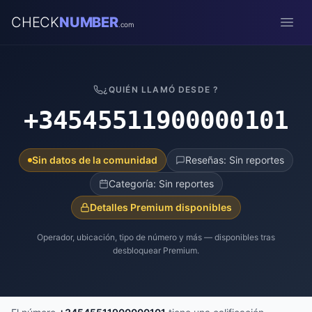
CHECK
NUMBER
.com
Open
¿QUIÉN LLAMÓ DESDE ?
+34545511900000101
Sin datos de la comunidad
Reseñas: Sin reportes
Categoría: Sin reportes
Detalles Premium disponibles
Operador, ubicación, tipo de número y más — disponibles tras
desbloquear Premium.