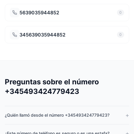
5639035944852
0
345639035944852
0
Preguntas sobre el número
+345493424779423
+
¿Quién llamó desde el número +345493424779423?
+
¿Este número de teléfono es seguro o es una estafa?