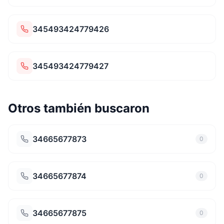
345493424779426
345493424779427
Otros también buscaron
34665677873
0
34665677874
0
34665677875
0