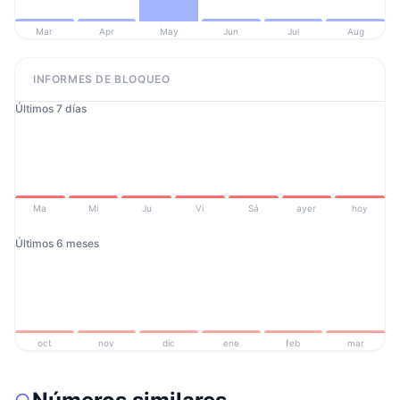
Mar
Apr
May
Jun
Jul
Aug
INFORMES DE BLOQUEO
Últimos 7 días
Ma
Mi
Ju
Vi
Sá
ayer
hoy
Últimos 6 meses
oct
nov
dic
ene
feb
mar