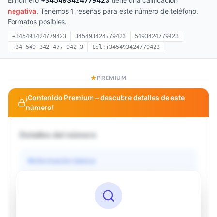
El número
+345493424779423
tiene una calificación
negativa
. Tenemos 1 reseñas para este número de teléfono.
Formatos posibles.
+345493424779423
345493424779423
5493424779423
+34 549 342 477 942 3
tel:+345493424779423
PREMIUM
¡Contenido Premium – descubre detalles de este
número!
Detalles del número
Información básica
Operador
Desconocido
País
Desconocido
Tipo
Desconocido
Estado
Desconocido