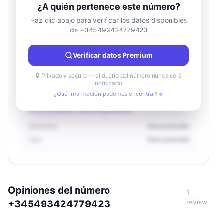
¿A quién pertenece este número?
Haz clic abajo para verificar los datos disponibles
de +345493424779423
Información de ubicación
País
Desconocido
Verificar datos Premium
Ciudad
Desconocido
Región
Desconocido
🔒 Privado y seguro — el dueño del número nunca será
notificado
¿Qué información podemos encontrar?
Información del propietario
Operador
Desconocido
Tipo
Desconocido
Opiniones del número
1
review
+345493424779423