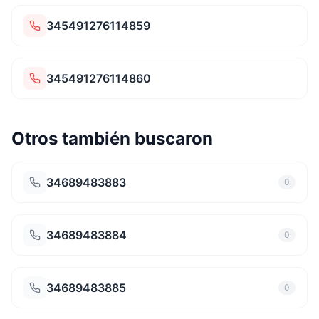
345491276114859
345491276114860
Otros también buscaron
34689483883
0
34689483884
0
34689483885
0