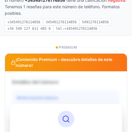
El número
+345491276114856
tiene una calificación
negativa
.
Tenemos 1 reseñas para este número de teléfono. Formatos
posibles.
+345491276114856
345491276114856
5491276114856
+34 549 127 611 485 6
tel:+345491276114856
PREMIUM
¡Contenido Premium – descubre detalles de este
número!
Detalles del número
Información básica
Operador
Desconocido
País
Desconocido
Tipo
Desconocido
Estado
Desconocido