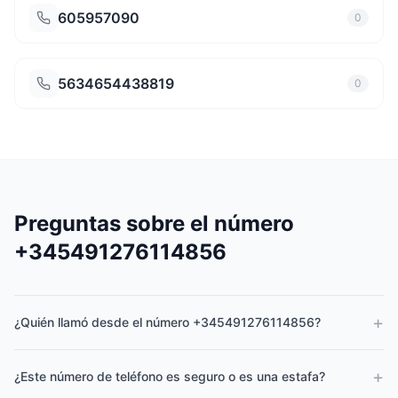
605957090
0
5634654438819
0
Preguntas sobre el número
+345491276114856
+
¿Quién llamó desde el número +345491276114856?
+
¿Este número de teléfono es seguro o es una estafa?