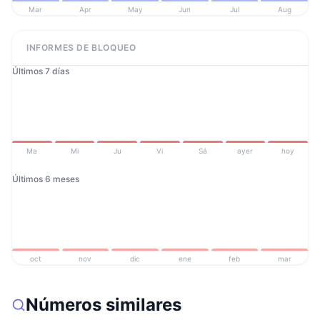
Mar
Apr
May
Jun
Jul
Aug
INFORMES DE BLOQUEO
Últimos 7 días
Ma
Mi
Ju
Vi
Sá
ayer
hoy
Últimos 6 meses
oct
nov
dic
ene
feb
mar
Números similares