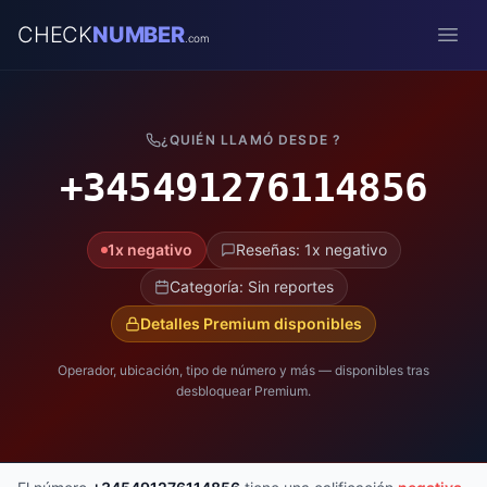
CHECK
NUMBER
.com
Open
¿QUIÉN LLAMÓ DESDE ?
+345491276114856
1x negativo
Reseñas: 1x negativo
Categoría: Sin reportes
Detalles Premium disponibles
Operador, ubicación, tipo de número y más — disponibles tras
desbloquear Premium.