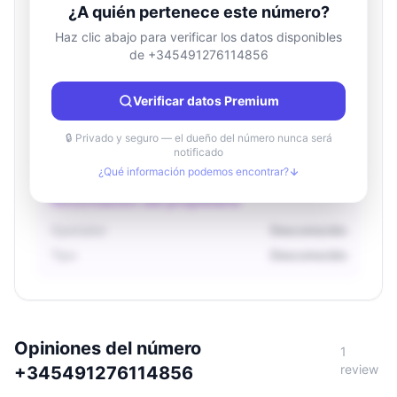
¿A quién pertenece este número?
Haz clic abajo para verificar los datos disponibles
de +345491276114856
Información de ubicación
País
Desconocido
Verificar datos Premium
Ciudad
Desconocido
Región
Desconocido
🔒 Privado y seguro — el dueño del número nunca será
notificado
¿Qué información podemos encontrar?
Información del propietario
Operador
Desconocido
Tipo
Desconocido
Opiniones del número
1
review
+345491276114856