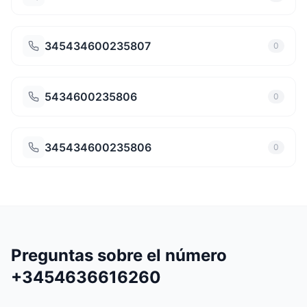
345434600235807
0
5434600235806
0
345434600235806
0
Preguntas sobre el número
+3454636616260