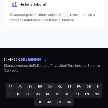
Historial laboral
Descubra posible información laboral, roles actuales o
empleos anteriores vinculados al número.
CHECK
NUMBER
.com
Sitemap
Acerca de
Política de Privacidad
Términos de Servicio
Contacto
AR
AU
BY
BR
CA
CL
EE
FR
DE
IN
IE
IT
KZ
MX
NL
PL
RU
ZA
ES
CH
TR
UA
EN
US