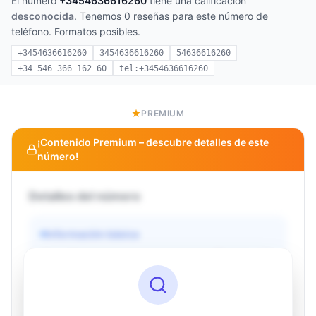
El número
+3454636616260
tiene una calificación
desconocida
. Tenemos 0 reseñas para este número de
teléfono. Formatos posibles.
+3454636616260
3454636616260
54636616260
+34 546 366 162 60
tel:+3454636616260
PREMIUM
¡Contenido Premium – descubre detalles de este
número!
Detalles del número
Información básica
Operador
Desconocido
País
Desconocido
Tipo
Desconocido
Estado
Desconocido