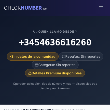
CHECK
NUMBER
.com
Open
¿QUIÉN LLAMÓ DESDE ?
+3454636616260
Sin datos de la comunidad
Reseñas: Sin reportes
Categoría: Sin reportes
Detalles Premium disponibles
Operador, ubicación, tipo de número y más — disponibles tras
desbloquear Premium.