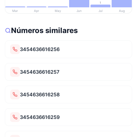
1
Mar
Apr
May
Jun
Jul
Aug
Números similares
3454636616256
3454636616257
3454636616258
3454636616259