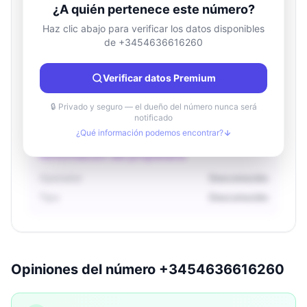
¿A quién pertenece este número?
Haz clic abajo para verificar los datos disponibles
de +3454636616260
Información de ubicación
País
Desconocido
Verificar datos Premium
Ciudad
Desconocido
Región
Desconocido
🔒 Privado y seguro — el dueño del número nunca será
notificado
¿Qué información podemos encontrar?
Información del propietario
Operador
Desconocido
Tipo
Desconocido
Opiniones del número +3454636616260