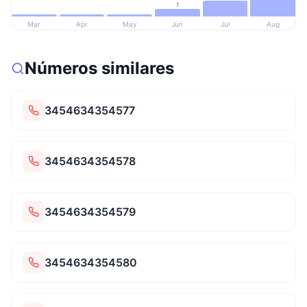
1
Mar
Apr
May
Jun
Jul
Aug
Números similares
3454634354577
3454634354578
3454634354579
3454634354580