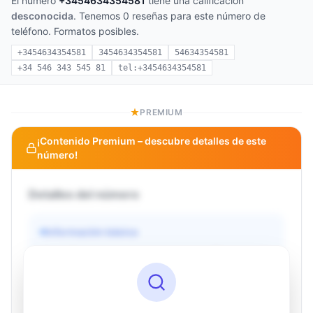
El número
+3454634354581
tiene una calificación
desconocida
. Tenemos 0 reseñas para este número de
teléfono. Formatos posibles.
+3454634354581
3454634354581
54634354581
+34 546 343 545 81
tel:+3454634354581
PREMIUM
¡Contenido Premium – descubre detalles de este
número!
Detalles del número
Información básica
Operador
Desconocido
País
Desconocido
Tipo
Desconocido
Estado
Desconocido