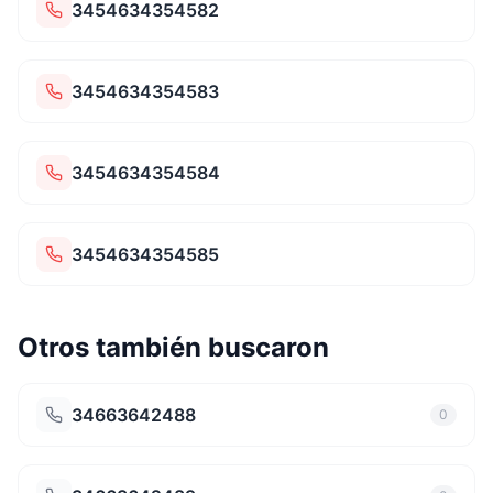
3454634354582
3454634354583
3454634354584
3454634354585
Otros también buscaron
34663642488
0