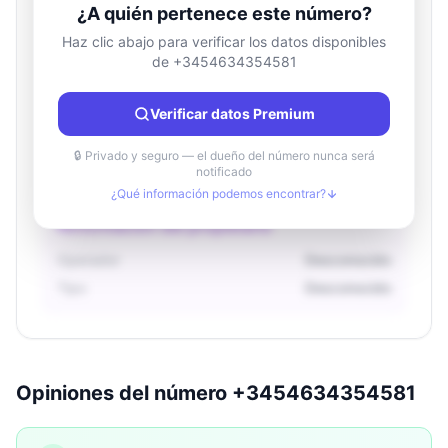
¿A quién pertenece este número?
Haz clic abajo para verificar los datos disponibles
de +3454634354581
Información de ubicación
País
Desconocido
Verificar datos Premium
Ciudad
Desconocido
Región
Desconocido
🔒 Privado y seguro — el dueño del número nunca será
notificado
¿Qué información podemos encontrar?
Información del propietario
Operador
Desconocido
Tipo
Desconocido
Opiniones del número +3454634354581