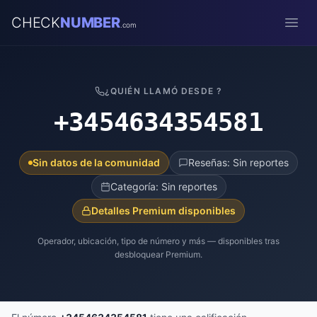
CHECK
NUMBER
.com
Open
¿QUIÉN LLAMÓ DESDE ?
+3454634354581
Sin datos de la comunidad
Reseñas: Sin reportes
Categoría: Sin reportes
Detalles Premium disponibles
Operador, ubicación, tipo de número y más — disponibles tras
desbloquear Premium.