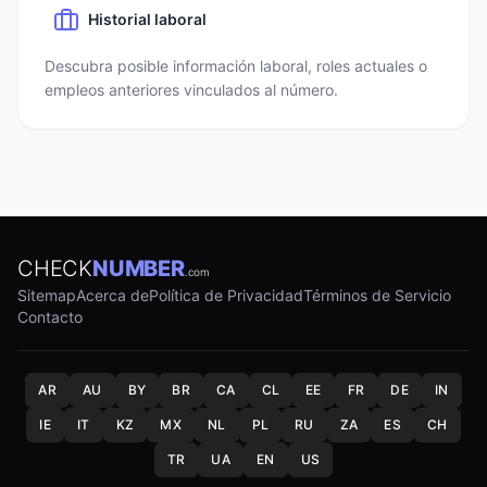
Historial laboral
Descubra posible información laboral, roles actuales o
empleos anteriores vinculados al número.
CHECK
NUMBER
.com
Sitemap
Acerca de
Política de Privacidad
Términos de Servicio
Contacto
AR
AU
BY
BR
CA
CL
EE
FR
DE
IN
IE
IT
KZ
MX
NL
PL
RU
ZA
ES
CH
TR
UA
EN
US