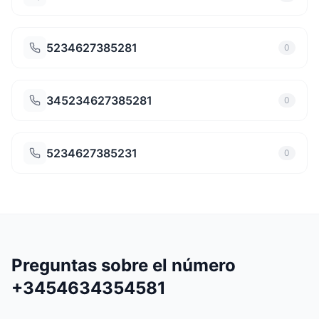
5234627385281
0
345234627385281
0
5234627385231
0
Preguntas sobre el número
+3454634354581