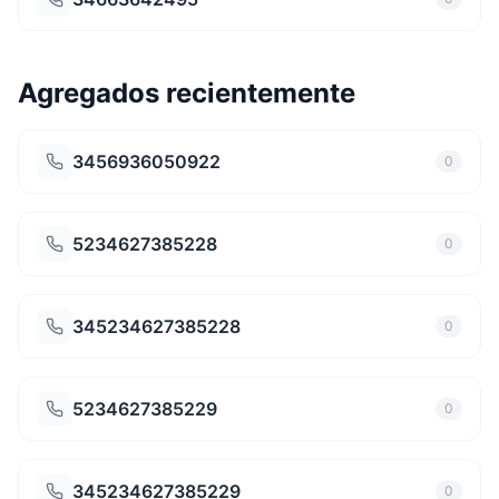
Agregados recientemente
3456936050922
0
5234627385228
0
345234627385228
0
5234627385229
0
345234627385229
0