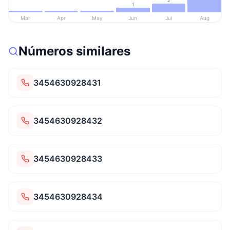
2
1
Mar
Apr
May
Jun
Jul
Aug
Números similares
3454630928431
3454630928432
3454630928433
3454630928434