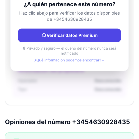
¿A quién pertenece este número?
Haz clic abajo para verificar los datos disponibles
de +3454630928435
Información de ubicación
País
Desconocido
Verificar datos Premium
Ciudad
Desconocido
Región
Desconocido
🔒 Privado y seguro — el dueño del número nunca será
notificado
¿Qué información podemos encontrar?
Información del propietario
Operador
Desconocido
Tipo
Desconocido
Opiniones del número +3454630928435