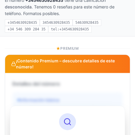
El número
+3454630928435
tiene una calificación
desconocida
. Tenemos 0 reseñas para este número de
teléfono. Formatos posibles.
+3454630928435
3454630928435
54630928435
+34 546 309 284 35
tel:+3454630928435
PREMIUM
¡Contenido Premium – descubre detalles de este
número!
Detalles del número
Información básica
Operador
Desconocido
País
Desconocido
Tipo
Desconocido
Estado
Desconocido