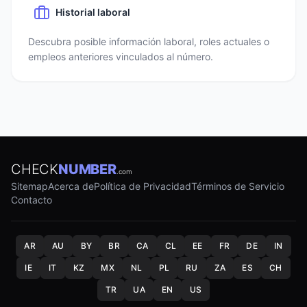
Historial laboral
Descubra posible información laboral, roles actuales o
empleos anteriores vinculados al número.
CHECK
NUMBER
.com
Sitemap
Acerca de
Política de Privacidad
Términos de Servicio
Contacto
AR
AU
BY
BR
CA
CL
EE
FR
DE
IN
IE
IT
KZ
MX
NL
PL
RU
ZA
ES
CH
TR
UA
EN
US