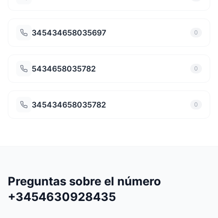
345434658035697
0
5434658035782
0
345434658035782
0
Preguntas sobre el número
+3454630928435