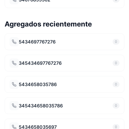
Agregados recientemente
5434697767276
0
345434697767276
0
5434658035786
0
345434658035786
0
5434658035697
0