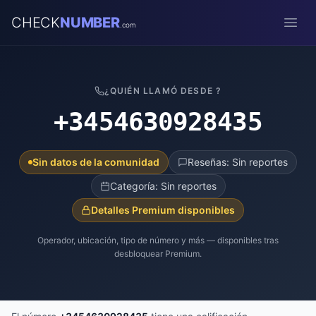
CHECK
NUMBER
.com
Open
¿QUIÉN LLAMÓ DESDE ?
+3454630928435
Sin datos de la comunidad
Reseñas: Sin reportes
Categoría: Sin reportes
Detalles Premium disponibles
Operador, ubicación, tipo de número y más — disponibles tras
desbloquear Premium.