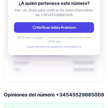
¿A quién pertenece este número?
Haz clic abajo para verificar los datos disponibles
de +34545529885008
Información de ubicación
País
Desconocido
Verificar datos Premium
Ciudad
Desconocido
Región
Desconocido
🔒 Privado y seguro — el dueño del número nunca será
notificado
¿Qué información podemos encontrar?
Información del propietario
Operador
Desconocido
Tipo
Desconocido
Opiniones del número +34545529885008