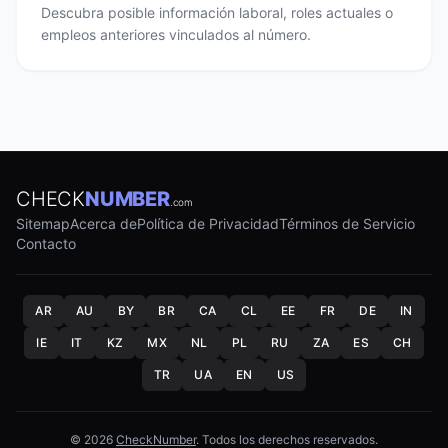
Descubra posible información laboral, roles actuales o
empleos anteriores vinculados al número.
CHECK
NUMBER
.com
Sitemap
Acerca de
Política de Privacidad
Términos de Servicio
Contacto
AR
AU
BY
BR
CA
CL
EE
FR
DE
IN
IE
IT
KZ
MX
NL
PL
RU
ZA
ES
CH
TR
UA
EN
US
© 2026
CheckNumber
. Todos los derechos reservados.