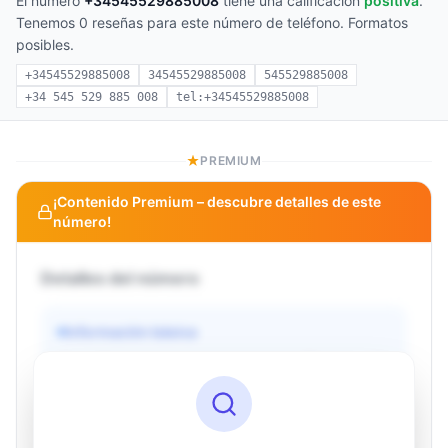
El número
+34545529885008
tiene una calificación
positiva
.
Tenemos 0 reseñas para este número de teléfono. Formatos
posibles.
+34545529885008
34545529885008
545529885008
+34 545 529 885 008
tel:+34545529885008
PREMIUM
¡Contenido Premium – descubre detalles de este
número!
Detalles del número
Información básica
Operador
Desconocido
País
Desconocido
Tipo
Desconocido
Estado
Desconocido