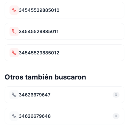
34545529885010
34545529885011
34545529885012
Otros también buscaron
34626679647
0
34626679648
0