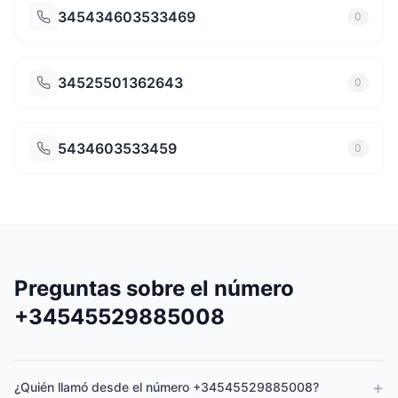
345434603533469
0
34525501362643
0
5434603533459
0
Preguntas sobre el número
+34545529885008
+
¿Quién llamó desde el número +34545529885008?