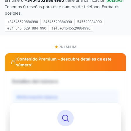
El número
+34545529884990
tiene una calificación
positiva
.
Tenemos 0 reseñas para este número de teléfono. Formatos
posibles.
+34545529884990
34545529884990
545529884990
+34 545 529 884 990
tel:+34545529884990
PREMIUM
¡Contenido Premium – descubre detalles de este
número!
Detalles del número
Información básica
Operador
Desconocido
País
Desconocido
Tipo
Desconocido
Estado
Desconocido