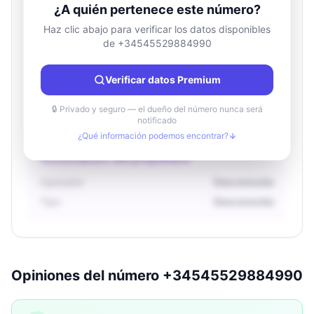
¿A quién pertenece este número?
Haz clic abajo para verificar los datos disponibles
de +34545529884990
Información de ubicación
País
Desconocido
Verificar datos Premium
Ciudad
Desconocido
Región
Desconocido
🔒 Privado y seguro — el dueño del número nunca será
notificado
¿Qué información podemos encontrar?
Información del propietario
Operador
Desconocido
Tipo
Desconocido
Opiniones del número +34545529884990