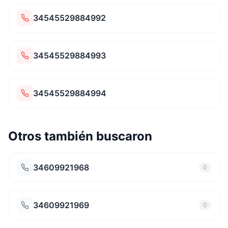
34545529884992
34545529884993
34545529884994
Otros también buscaron
34609921968
0
34609921969
0