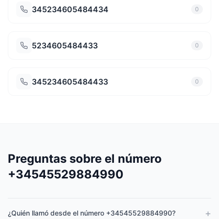
345234605484434
0
5234605484433
0
345234605484433
0
Preguntas sobre el número
+34545529884990
+
¿Quién llamó desde el número +34545529884990?