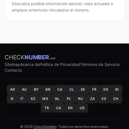
Descubra posible información laboral, roles actuales o
empleos anteriores vinculados al número.
CHECK
NUMBER
.com
Sitemap
Acerca de
Política de Privacidad
Términos de Servicio
Contacto
AR
AU
BY
BR
CA
CL
EE
FR
DE
IN
IE
IT
KZ
MX
NL
PL
RU
ZA
ES
CH
TR
UA
EN
US
© 2026
CheckNumber
. Todos los derechos reservados.