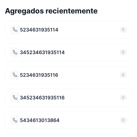
Agregados recientemente
5234631935114
0
345234631935114
0
5234631935116
0
345234631935116
0
5434613013864
0