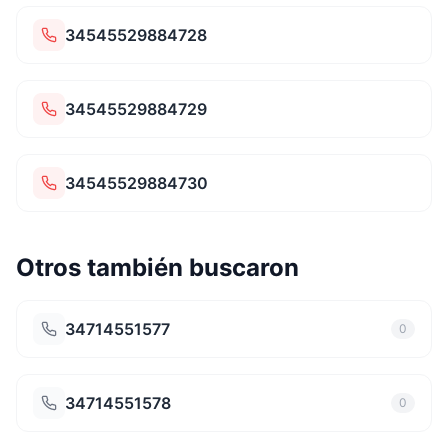
34545529884728
34545529884729
34545529884730
Otros también buscaron
34714551577
0
34714551578
0