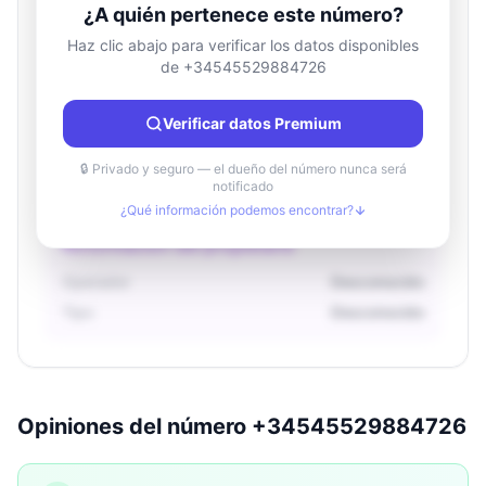
¿A quién pertenece este número?
Haz clic abajo para verificar los datos disponibles
de +34545529884726
Información de ubicación
País
Desconocido
Verificar datos Premium
Ciudad
Desconocido
Región
Desconocido
🔒 Privado y seguro — el dueño del número nunca será
notificado
¿Qué información podemos encontrar?
Información del propietario
Operador
Desconocido
Tipo
Desconocido
Opiniones del número +34545529884726