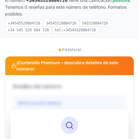
El número
+34545529884726
tiene una calificación
positiva
.
Tenemos 0 reseñas para este número de teléfono. Formatos
posibles.
+34545529884726
34545529884726
545529884726
+34 545 529 884 726
tel:+34545529884726
PREMIUM
¡Contenido Premium – descubre detalles de este
número!
Detalles del número
Información básica
Operador
Desconocido
País
Desconocido
Tipo
Desconocido
Estado
Desconocido