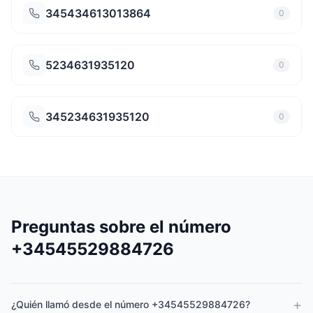
345434613013864
0
5234631935120
0
345234631935120
0
Preguntas sobre el número
+34545529884726
+
¿Quién llamó desde el número +34545529884726?