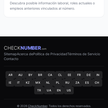
Descubra posible información laboral, roles actuales o
empleos anteriores vinculados al número.
CHECK
NUMBER
.com
Sitemap
Acerca de
Política de Privacidad
Términos de Servicio
Contacto
AR
AU
BY
BR
CA
CL
EE
FR
DE
IN
IE
IT
KZ
MX
NL
PL
RU
ZA
ES
CH
TR
UA
EN
US
© 2026
CheckNumber
. Todos los derechos reservados.