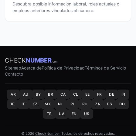
Descubra posible información laboral, roles actuales o
empleos anteriores vinculados al número.
CHECK
NUMBER
.com
Sitemap
Acerca de
Política de Privacidad
Términos de Servicio
Contacto
AR
AU
BY
BR
CA
CL
EE
FR
DE
IN
IE
IT
KZ
MX
NL
PL
RU
ZA
ES
CH
TR
UA
EN
US
© 2026
CheckNumber
. Todos los derechos reservados.