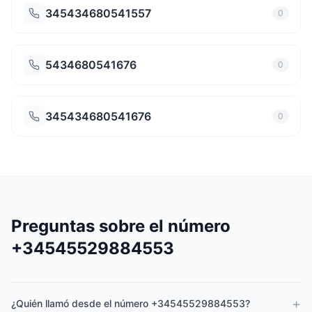
345434680541557
0
5434680541676
0
345434680541676
0
Preguntas sobre el número
+34545529884553
+
¿Quién llamó desde el número +34545529884553?