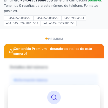
El número
+34545529884553
tiene una calificación
positiva
.
Tenemos 0 reseñas para este número de teléfono. Formatos
posibles.
+34545529884553
34545529884553
545529884553
+34 545 529 884 553
tel:+34545529884553
PREMIUM
¡Contenido Premium – descubre detalles de este
número!
Detalles del número
Información básica
Operador
Desconocido
País
Desconocido
Tipo
Desconocido
Estado
Desconocido