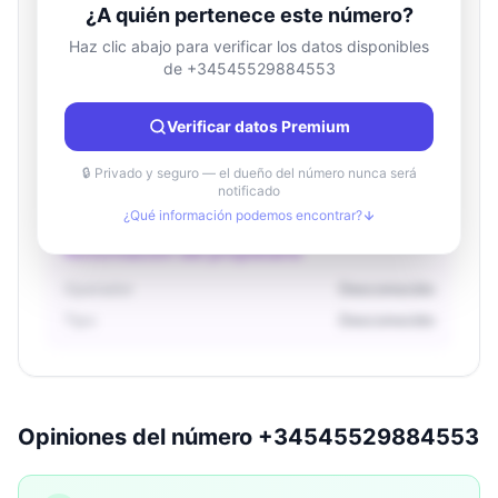
¿A quién pertenece este número?
Haz clic abajo para verificar los datos disponibles
de +34545529884553
Información de ubicación
País
Desconocido
Verificar datos Premium
Ciudad
Desconocido
Región
Desconocido
🔒 Privado y seguro — el dueño del número nunca será
notificado
¿Qué información podemos encontrar?
Información del propietario
Operador
Desconocido
Tipo
Desconocido
Opiniones del número +34545529884553