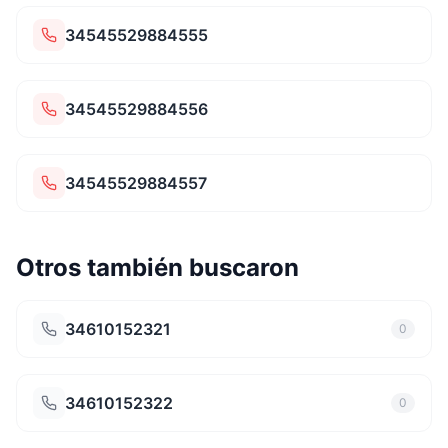
34545529884555
34545529884556
34545529884557
Otros también buscaron
34610152321
0
34610152322
0