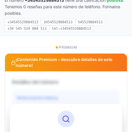
El número
+34545529884513
tiene una calificación
positiva
.
Tenemos 0 reseñas para este número de teléfono. Formatos
posibles.
+34545529884513
34545529884513
545529884513
+34 545 529 884 513
tel:+34545529884513
PREMIUM
¡Contenido Premium – descubre detalles de este
número!
Detalles del número
Información básica
Operador
Desconocido
País
Desconocido
Tipo
Desconocido
Estado
Desconocido