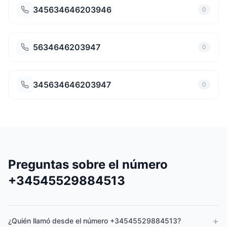
345634646203946
0
5634646203947
0
345634646203947
0
Preguntas sobre el número
+34545529884513
+
¿Quién llamó desde el número +34545529884513?