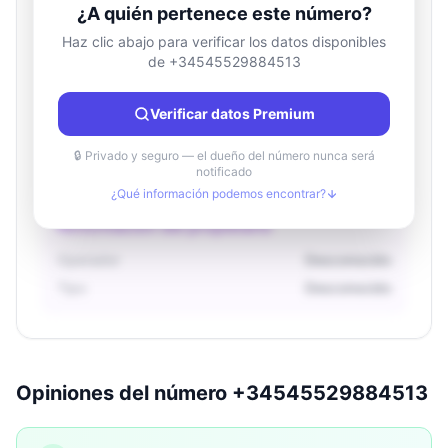
¿A quién pertenece este número?
Haz clic abajo para verificar los datos disponibles
de +34545529884513
Información de ubicación
País
Desconocido
Verificar datos Premium
Ciudad
Desconocido
Región
Desconocido
🔒 Privado y seguro — el dueño del número nunca será
notificado
¿Qué información podemos encontrar?
Información del propietario
Operador
Desconocido
Tipo
Desconocido
Opiniones del número +34545529884513