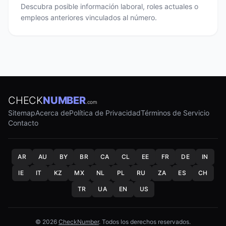
Descubra posible información laboral, roles actuales o
empleos anteriores vinculados al número.
CHECK
NUMBER
.com
Sitemap
Acerca de
Política de Privacidad
Términos de Servicio
Contacto
AR
AU
BY
BR
CA
CL
EE
FR
DE
IN
IE
IT
KZ
MX
NL
PL
RU
ZA
ES
CH
TR
UA
EN
US
© 2026
CheckNumber
. Todos los derechos reservados.