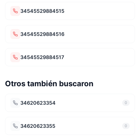
34545529884515
34545529884516
34545529884517
Otros también buscaron
34620623354
0
34620623355
0