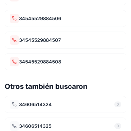
34545529884506
34545529884507
34545529884508
Otros también buscaron
34606514324
0
34606514325
0