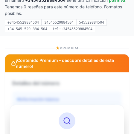
El número
+34545529884504
tiene una calificación
positiva
.
Tenemos 0 reseñas para este número de teléfono. Formatos
posibles.
+34545529884504
34545529884504
545529884504
+34 545 529 884 504
tel:+34545529884504
PREMIUM
¡Contenido Premium – descubre detalles de este
número!
Detalles del número
Información básica
Operador
Desconocido
País
Desconocido
Tipo
Desconocido
Estado
Desconocido