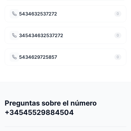
5434632537272
0
345434632537272
0
5434629725857
0
Preguntas sobre el número
+34545529884504