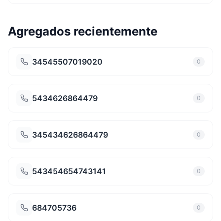
Agregados recientemente
34545507019020
0
5434626864479
0
345434626864479
0
543454654743141
0
684705736
0