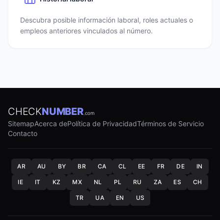
Descubra posible información laboral, roles actuales o
empleos anteriores vinculados al número.
CHECK
NUMBER
.com
Sitemap
Acerca de
Política de Privacidad
Términos de Servicio
Contacto
AR
AU
BY
BR
CA
CL
EE
FR
DE
IN
IE
IT
KZ
MX
NL
PL
RU
ZA
ES
CH
TR
UA
EN
US