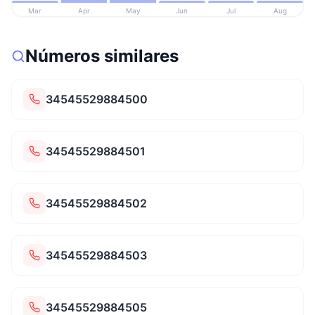
Mar
Apr
May
Jun
Jul
Aug
Números similares
34545529884500
34545529884501
34545529884502
34545529884503
34545529884505