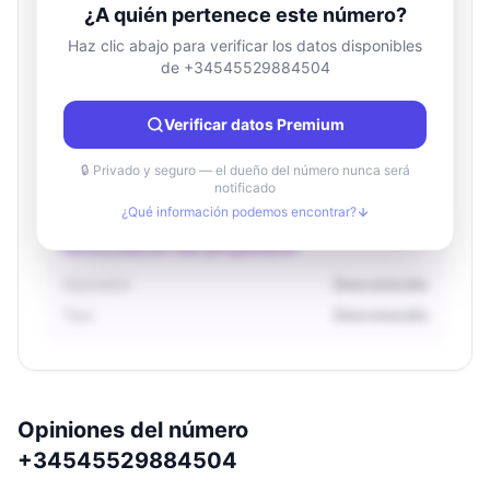
¿A quién pertenece este número?
Haz clic abajo para verificar los datos disponibles
de +34545529884504
Información de ubicación
País
Desconocido
Verificar datos Premium
Ciudad
Desconocido
Región
Desconocido
🔒 Privado y seguro — el dueño del número nunca será
notificado
¿Qué información podemos encontrar?
Información del propietario
Operador
Desconocido
Tipo
Desconocido
Opiniones del número
+34545529884504