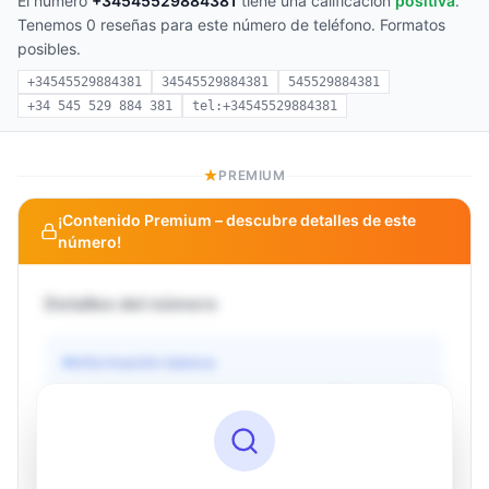
El número
+34545529884381
tiene una calificación
positiva
.
Tenemos 0 reseñas para este número de teléfono. Formatos
posibles.
+34545529884381
34545529884381
545529884381
+34 545 529 884 381
tel:+34545529884381
PREMIUM
¡Contenido Premium – descubre detalles de este
número!
Detalles del número
Información básica
Operador
Desconocido
País
Desconocido
Tipo
Desconocido
Estado
Desconocido