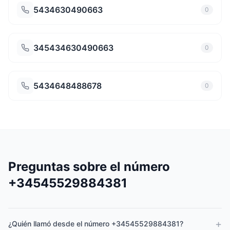
5434630490663
0
345434630490663
0
5434648488678
0
Preguntas sobre el número
+34545529884381
+
¿Quién llamó desde el número +34545529884381?