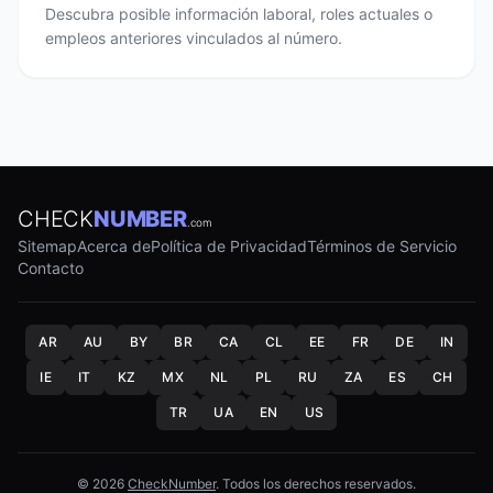
Descubra posible información laboral, roles actuales o
empleos anteriores vinculados al número.
CHECK
NUMBER
.com
Sitemap
Acerca de
Política de Privacidad
Términos de Servicio
Contacto
AR
AU
BY
BR
CA
CL
EE
FR
DE
IN
IE
IT
KZ
MX
NL
PL
RU
ZA
ES
CH
TR
UA
EN
US
© 2026
CheckNumber
. Todos los derechos reservados.