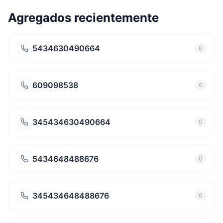
Agregados recientemente
5434630490664
0
609098538
0
345434630490664
0
5434648488676
0
345434648488676
0