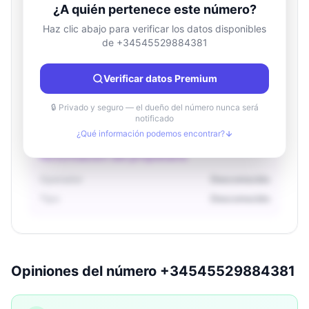
¿A quién pertenece este número?
Haz clic abajo para verificar los datos disponibles
de +34545529884381
Información de ubicación
País
Desconocido
Verificar datos Premium
Ciudad
Desconocido
Región
Desconocido
🔒 Privado y seguro — el dueño del número nunca será
notificado
¿Qué información podemos encontrar?
Información del propietario
Operador
Desconocido
Tipo
Desconocido
Opiniones del número +34545529884381