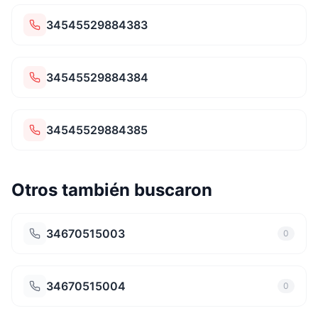
34545529884383
34545529884384
34545529884385
Otros también buscaron
34670515003
0
34670515004
0