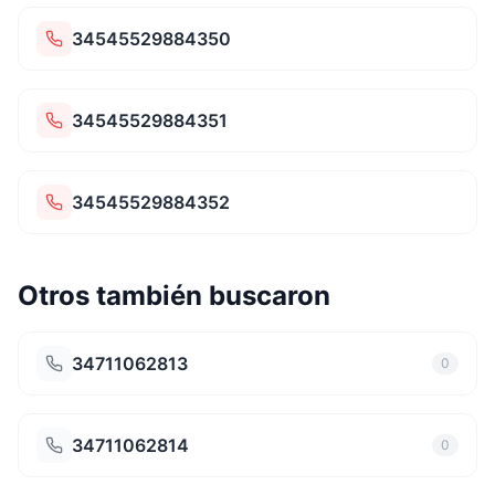
34545529884350
34545529884351
34545529884352
Otros también buscaron
34711062813
0
34711062814
0