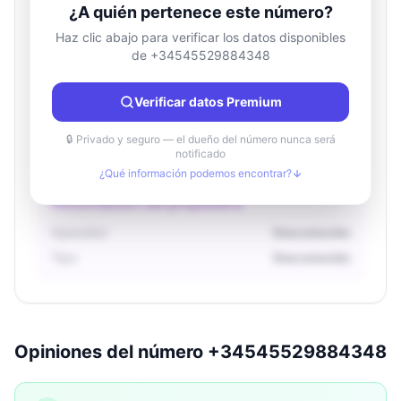
¿A quién pertenece este número?
Haz clic abajo para verificar los datos disponibles
de +34545529884348
Información de ubicación
País
Desconocido
Verificar datos Premium
Ciudad
Desconocido
Región
Desconocido
🔒 Privado y seguro — el dueño del número nunca será
notificado
¿Qué información podemos encontrar?
Información del propietario
Operador
Desconocido
Tipo
Desconocido
Opiniones del número +34545529884348