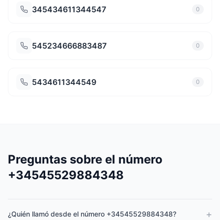
345434611344547
0
545234666883487
0
5434611344549
0
Preguntas sobre el número
+34545529884348
+
¿Quién llamó desde el número +34545529884348?