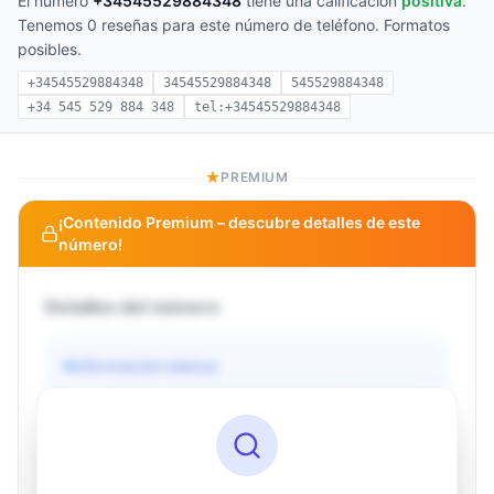
El número
+34545529884348
tiene una calificación
positiva
.
Tenemos 0 reseñas para este número de teléfono. Formatos
posibles.
+34545529884348
34545529884348
545529884348
+34 545 529 884 348
tel:+34545529884348
PREMIUM
¡Contenido Premium – descubre detalles de este
número!
Detalles del número
Información básica
Operador
Desconocido
País
Desconocido
Tipo
Desconocido
Estado
Desconocido