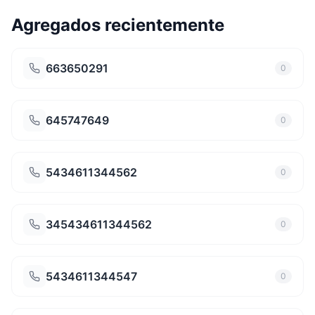
Agregados recientemente
663650291
0
645747649
0
5434611344562
0
345434611344562
0
5434611344547
0