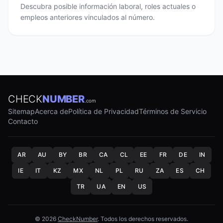
Descubra posible información laboral, roles actuales o
empleos anteriores vinculados al número.
CHECK
NUMBER
.com
Sitemap
Acerca de
Política de Privacidad
Términos de Servicio
Contacto
AR
AU
BY
BR
CA
CL
EE
FR
DE
IN
IE
IT
KZ
MX
NL
PL
RU
ZA
ES
CH
TR
UA
EN
US
© 2026
CheckNumber
. Todos los derechos reservados.