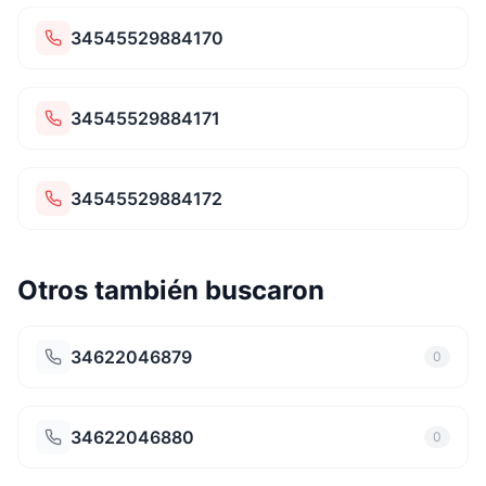
34545529884170
34545529884171
34545529884172
Otros también buscaron
34622046879
0
34622046880
0