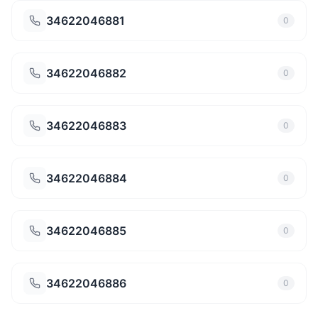
34622046881
0
34622046882
0
34622046883
0
34622046884
0
34622046885
0
34622046886
0