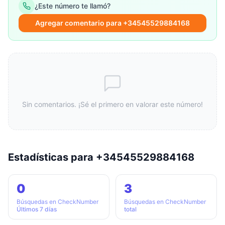
¿Este número te llamó?
Agregar comentario para +34545529884168
Sin comentarios. ¡Sé el primero en valorar este número!
Estadísticas para +34545529884168
0
3
Búsquedas en CheckNumber
Búsquedas en CheckNumber
Últimos 7 días
total