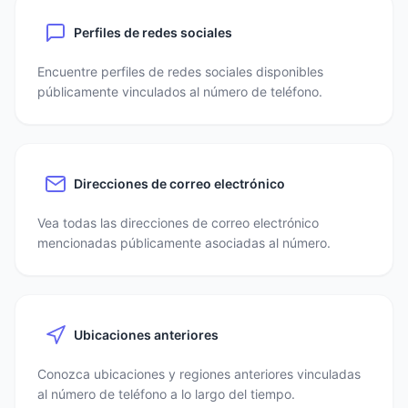
Perfiles de redes sociales
Encuentre perfiles de redes sociales disponibles
públicamente vinculados al número de teléfono.
Direcciones de correo electrónico
Vea todas las direcciones de correo electrónico
mencionadas públicamente asociadas al número.
Ubicaciones anteriores
Conozca ubicaciones y regiones anteriores vinculadas
al número de teléfono a lo largo del tiempo.