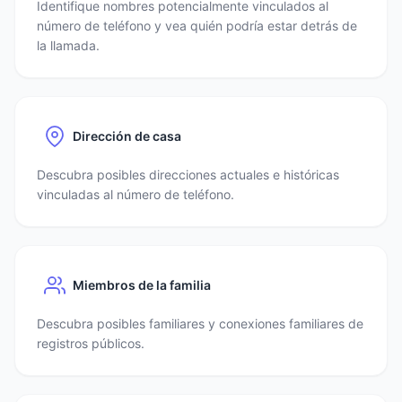
Identifique nombres potencialmente vinculados al
número de teléfono y vea quién podría estar detrás de
la llamada.
Dirección de casa
Descubra posibles direcciones actuales e históricas
vinculadas al número de teléfono.
Miembros de la familia
Descubra posibles familiares y conexiones familiares de
registros públicos.