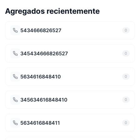
Agregados recientemente
5434666826527
0
345434666826527
0
5634616848410
0
345634616848410
0
5634616848411
0