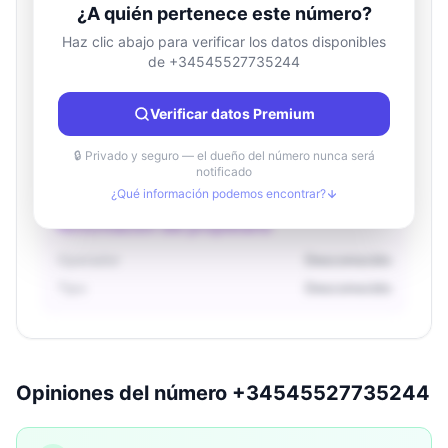
¿A quién pertenece este número?
Haz clic abajo para verificar los datos disponibles
de +34545527735244
Información de ubicación
País
Desconocido
Verificar datos Premium
Ciudad
Desconocido
Región
Desconocido
🔒 Privado y seguro — el dueño del número nunca será
notificado
¿Qué información podemos encontrar?
Información del propietario
Operador
Desconocido
Tipo
Desconocido
Opiniones del número +34545527735244