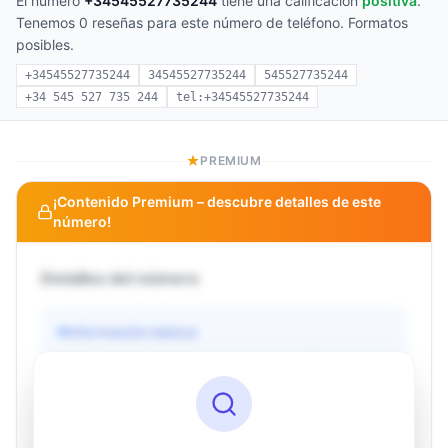
El número
+34545527735244
tiene una calificación
positiva
.
Tenemos 0 reseñas para este número de teléfono. Formatos
posibles.
+34545527735244
34545527735244
545527735244
+34 545 527 735 244
tel:+34545527735244
PREMIUM
¡Contenido Premium – descubre detalles de este
número!
Detalles del número
Información básica
Operador
Desconocido
País
Desconocido
Tipo
Desconocido
Estado
Desconocido