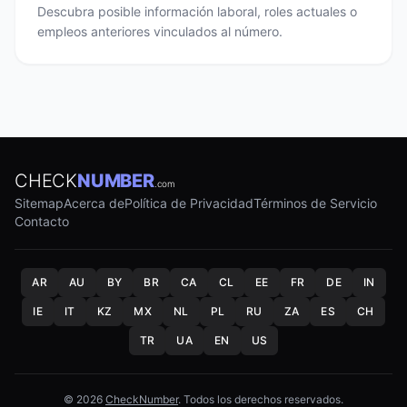
Descubra posible información laboral, roles actuales o
empleos anteriores vinculados al número.
CHECK
NUMBER
.com
Sitemap
Acerca de
Política de Privacidad
Términos de Servicio
Contacto
AR
AU
BY
BR
CA
CL
EE
FR
DE
IN
IE
IT
KZ
MX
NL
PL
RU
ZA
ES
CH
TR
UA
EN
US
© 2026
CheckNumber
. Todos los derechos reservados.