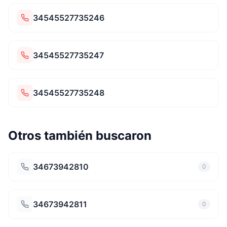
34545527735246
34545527735247
34545527735248
Otros también buscaron
34673942810
0
34673942811
0