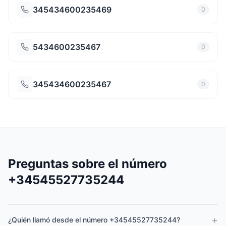
345434600235469
0
5434600235467
0
345434600235467
0
Preguntas sobre el número
+34545527735244
+
¿Quién llamó desde el número +34545527735244?