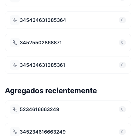
345434631085364
0
34525502868871
0
345434631085361
0
Agregados recientemente
5234616663249
0
345234616663249
0