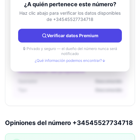
¿A quién pertenece este número?
Haz clic abajo para verificar los datos disponibles
de +34545527734718
Información de ubicación
País
Desconocido
Verificar datos Premium
Ciudad
Desconocido
Región
Desconocido
🔒 Privado y seguro — el dueño del número nunca será
notificado
¿Qué información podemos encontrar?
Información del propietario
Operador
Desconocido
Tipo
Desconocido
Opiniones del número +34545527734718