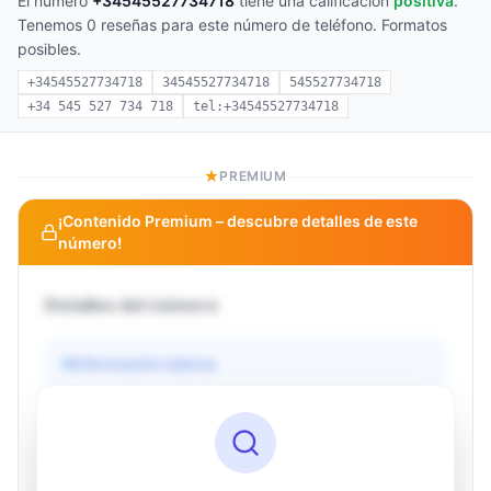
El número
+34545527734718
tiene una calificación
positiva
.
Tenemos 0 reseñas para este número de teléfono. Formatos
posibles.
+34545527734718
34545527734718
545527734718
+34 545 527 734 718
tel:+34545527734718
PREMIUM
¡Contenido Premium – descubre detalles de este
número!
Detalles del número
Información básica
Operador
Desconocido
País
Desconocido
Tipo
Desconocido
Estado
Desconocido