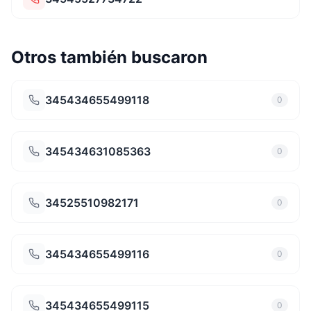
Otros también buscaron
345434655499118
0
345434631085363
0
34525510982171
0
345434655499116
0
345434655499115
0