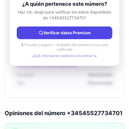
¿A quién pertenece este número?
Haz clic abajo para verificar los datos disponibles
de +34545527734701
Información de ubicación
País
Desconocido
Verificar datos Premium
Ciudad
Desconocido
Región
Desconocido
🔒 Privado y seguro — el dueño del número nunca será
notificado
¿Qué información podemos encontrar?
Información del propietario
Operador
Desconocido
Tipo
Desconocido
Opiniones del número +34545527734701