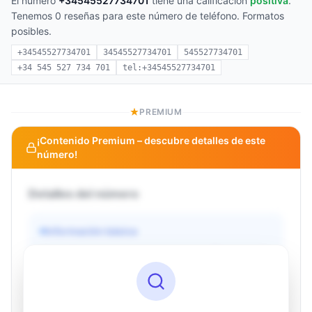
El número
+34545527734701
tiene una calificación
positiva
.
Tenemos 0 reseñas para este número de teléfono. Formatos
posibles.
+34545527734701
34545527734701
545527734701
+34 545 527 734 701
tel:+34545527734701
PREMIUM
¡Contenido Premium – descubre detalles de este
número!
Detalles del número
Información básica
Operador
Desconocido
País
Desconocido
Tipo
Desconocido
Estado
Desconocido