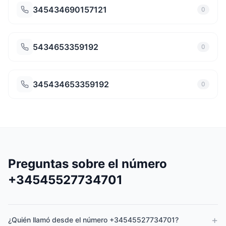
345434690157121
0
5434653359192
0
345434653359192
0
Preguntas sobre el número
+34545527734701
+
¿Quién llamó desde el número +34545527734701?