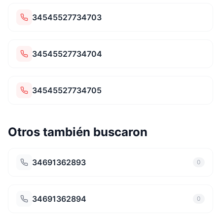
34545527734703
34545527734704
34545527734705
Otros también buscaron
34691362893
0
34691362894
0