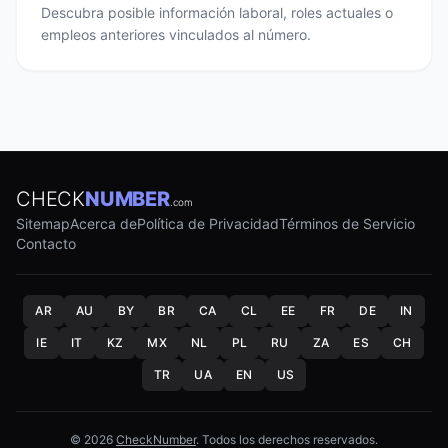
Descubra posible información laboral, roles actuales o
empleos anteriores vinculados al número.
CHECK
NUMBER
.com
Sitemap
Acerca de
Política de Privacidad
Términos de Servicio
Contacto
AR
AU
BY
BR
CA
CL
EE
FR
DE
IN
IE
IT
KZ
MX
NL
PL
RU
ZA
ES
CH
TR
UA
EN
US
© 2026
CheckNumber
. Todos los derechos reservados.