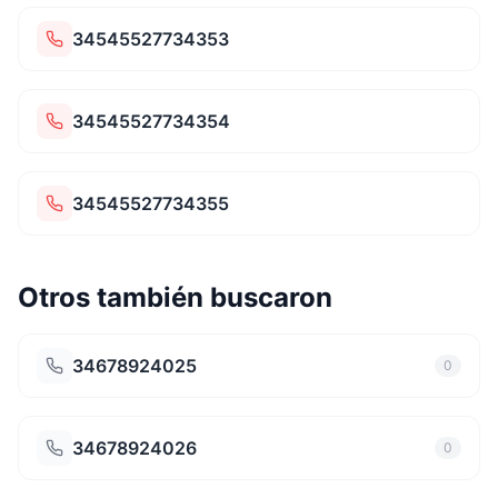
34545527734353
34545527734354
34545527734355
Otros también buscaron
34678924025
0
34678924026
0