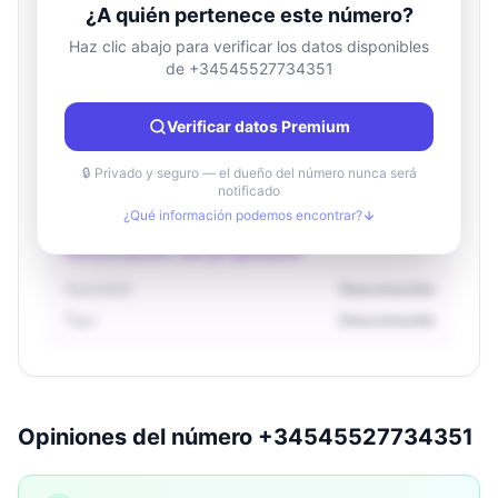
¿A quién pertenece este número?
Haz clic abajo para verificar los datos disponibles
de +34545527734351
Información de ubicación
País
Desconocido
Verificar datos Premium
Ciudad
Desconocido
Región
Desconocido
🔒 Privado y seguro — el dueño del número nunca será
notificado
¿Qué información podemos encontrar?
Información del propietario
Operador
Desconocido
Tipo
Desconocido
Opiniones del número +34545527734351