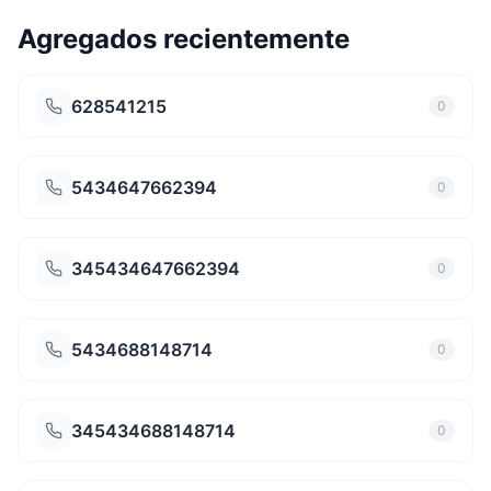
Agregados recientemente
628541215
0
5434647662394
0
345434647662394
0
5434688148714
0
345434688148714
0