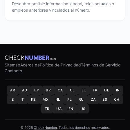
Descubra posible información laboral, roles actuales o
empleos anteriores vinculados al número.
CHECK
NUMBER
.com
Sitemap
Acerca de
Política de Privacidad
Términos de Servicio
Contacto
AR
AU
BY
BR
CA
CL
EE
FR
DE
IN
IE
IT
KZ
MX
NL
PL
RU
ZA
ES
CH
TR
UA
EN
US
© 2026
CheckNumber
. Todos los derechos reservados.