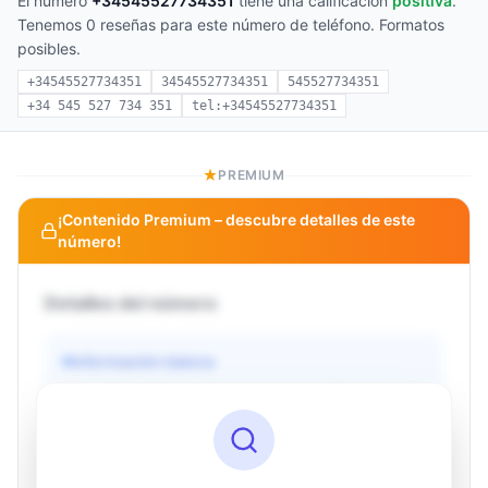
El número
+34545527734351
tiene una calificación
positiva
.
Tenemos 0 reseñas para este número de teléfono. Formatos
posibles.
+34545527734351
34545527734351
545527734351
+34 545 527 734 351
tel:+34545527734351
PREMIUM
¡Contenido Premium – descubre detalles de este
número!
Detalles del número
Información básica
Operador
Desconocido
País
Desconocido
Tipo
Desconocido
Estado
Desconocido