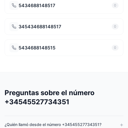
5434688148517
0
345434688148517
0
5434688148515
0
Preguntas sobre el número
+34545527734351
+
¿Quién llamó desde el número +34545527734351?