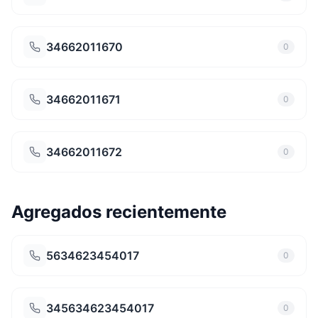
34662011670
0
34662011671
0
34662011672
0
Agregados recientemente
5634623454017
0
345634623454017
0