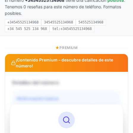
El número
+34545525134968
tiene una calificación
positiva
.
Tenemos 0 reseñas para este número de teléfono. Formatos
posibles.
+34545525134968
34545525134968
545525134968
+34 545 525 134 968
tel:+34545525134968
PREMIUM
¡Contenido Premium – descubre detalles de este
número!
Detalles del número
Información básica
Operador
Desconocido
País
Desconocido
Tipo
Desconocido
Estado
Desconocido