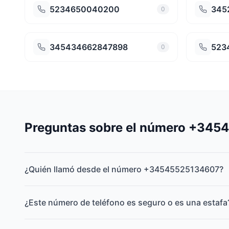
5234650040200
345
0
345434662847898
523
0
Preguntas sobre el número +34
¿Quién llamó desde el número +34545525134607?
¿Este número de teléfono es seguro o es una estafa