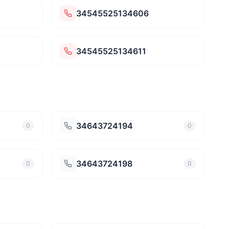
34545525134606
34545525134611
34643724194
0
0
34643724198
0
0