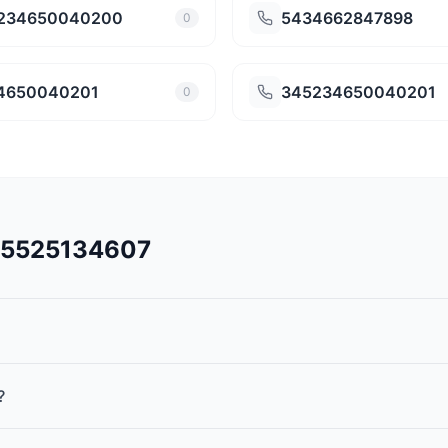
234650040200
5434662847898
0
4650040201
345234650040201
0
545525134607
?