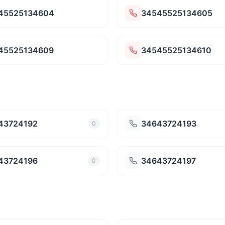
45525134604
34545525134605
45525134609
34545525134610
43724192
34643724193
0
43724196
34643724197
0