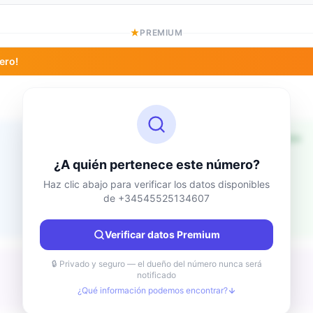
PREMIUM
ero!
Información de ubicación
Desconocido
País
¿A quién pertenece este número?
Desconocido
Ciudad
Haz clic abajo para verificar los datos disponibles
de +34545525134607
Desconocido
Región
Desconocido
Verificar datos Premium
🔒 Privado y seguro — el dueño del número nunca será
notificado
¿Qué información podemos encontrar?
Desconocido
Tipo