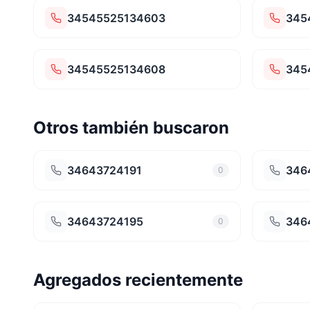
34545525134603
345
34545525134608
345
Otros también buscaron
34643724191
346
0
34643724195
346
0
Agregados recientemente