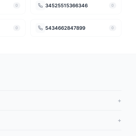
34525515366346
0
0
5434662847899
0
0
+
+