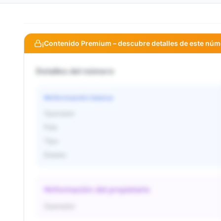
¡Contenido Premium – descubre detalles de este núm
Detalles del número
Información básica
Operador
País
Tipo
Estado
Información del propietario
Operador