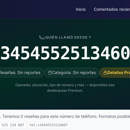
Inicio
Comentados recie
¿QUIÉN LLAMÓ DESDE ?
345455251346
Reseñas: Sin reportes
Categoría: Sin reportes
Detalles P
Operador, ubicación, tipo de número y más — disponibles tras
desbloquear Premium.
. Tenemos 0 reseñas para este número de teléfono. Formatos posibl
 525 134 607
tel:+34545525134607