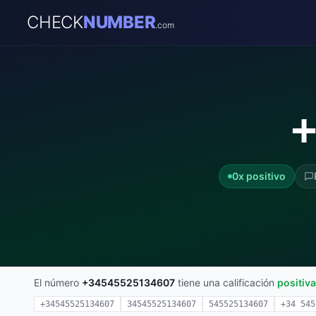
CHECK
NUMBER
.com
+
0x positivo
El número
+34545525134607
tiene una calificación
positiva
+34545525134607
34545525134607
545525134607
+34 545