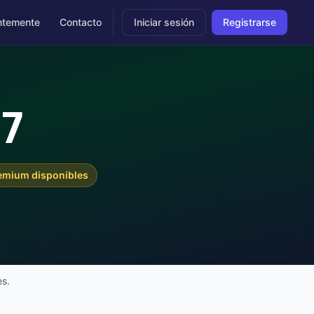
ntemente
Contacto
Iniciar sesión
Registrarse
07
remium disponibles
es.