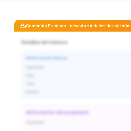
¡Contenido Premium – descubre detalles de este núm
Detalles del número
Información básica
Operador
País
Tipo
Estado
Información del propietario
Operador