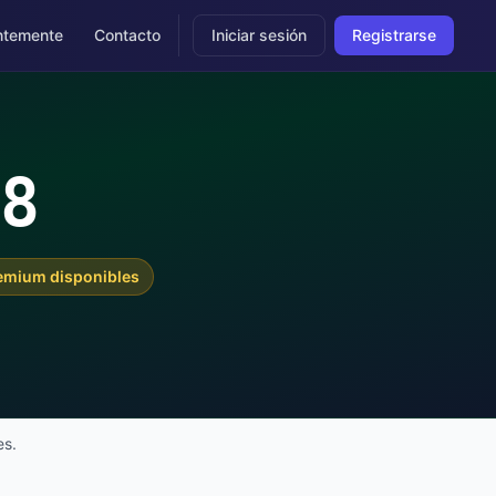
ntemente
Contacto
Iniciar sesión
Registrarse
68
remium disponibles
es.