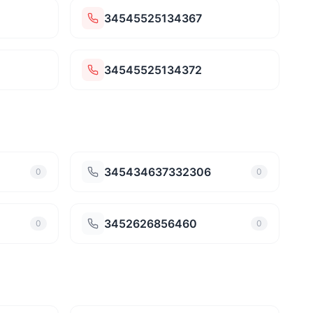
34545525134367
34545525134372
345434637332306
0
0
3452626856460
0
0