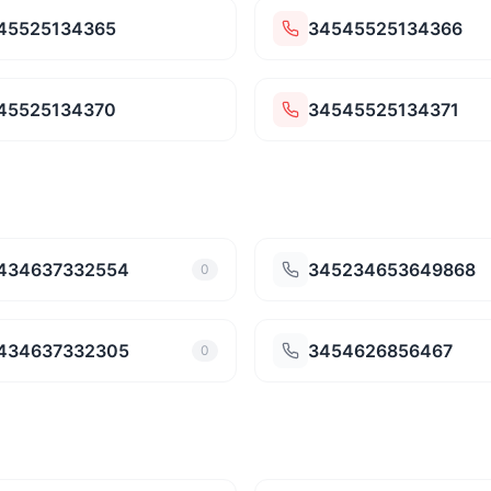
45525134365
34545525134366
45525134370
34545525134371
434637332554
345234653649868
0
434637332305
3454626856467
0