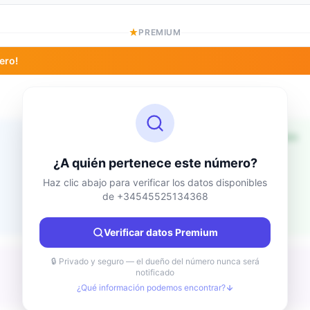
PREMIUM
ero!
Información de ubicación
Desconocido
País
¿A quién pertenece este número?
Desconocido
Ciudad
Haz clic abajo para verificar los datos disponibles
de +34545525134368
Desconocido
Región
Desconocido
Verificar datos Premium
🔒 Privado y seguro — el dueño del número nunca será
notificado
¿Qué información podemos encontrar?
Desconocido
Tipo