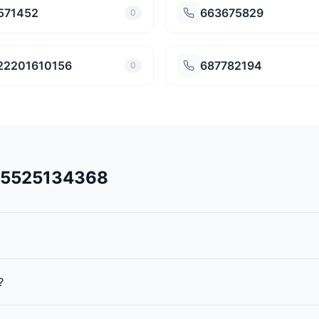
571452
663675829
0
22201610156
687782194
0
545525134368
?