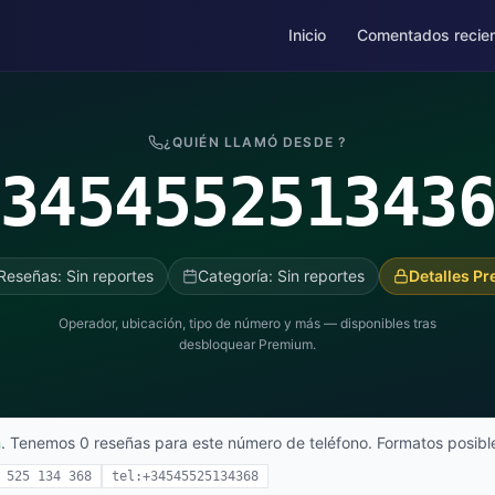
Inicio
Comentados recie
¿QUIÉN LLAMÓ DESDE ?
345455251343
Reseñas: Sin reportes
Categoría: Sin reportes
Detalles P
Operador, ubicación, tipo de número y más — disponibles tras
desbloquear Premium.
a
. Tenemos 0 reseñas para este número de teléfono. Formatos posibl
 525 134 368
tel:+34545525134368