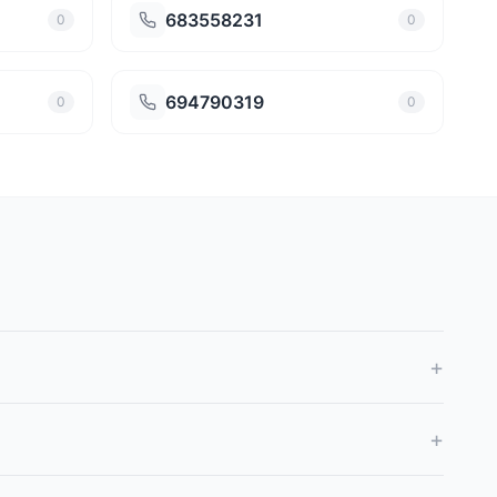
683558231
0
0
694790319
0
0
+
+