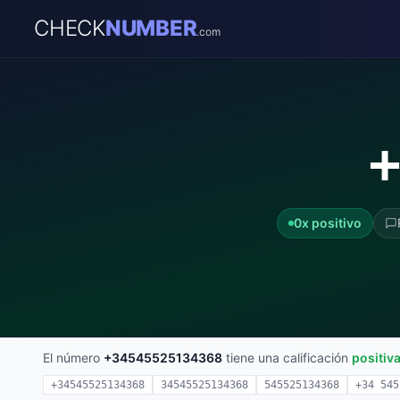
CHECK
NUMBER
.com
+
0x positivo
El número
+34545525134368
tiene una calificación
positiv
+34545525134368
34545525134368
545525134368
+34 545