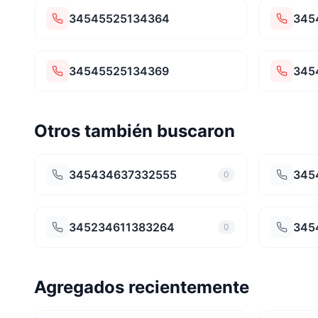
34545525134364
345
34545525134369
345
Otros también buscaron
345434637332555
345
0
345234611383264
345
0
Agregados recientemente