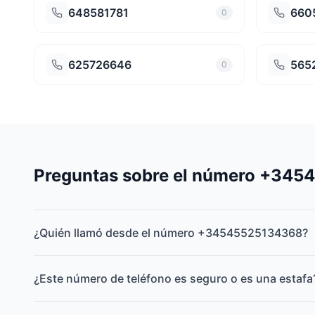
648581781
660
0
625726646
565
0
Preguntas sobre el número +34
¿Quién llamó desde el número +34545525134368?
¿Este número de teléfono es seguro o es una estafa