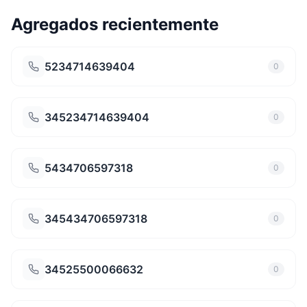
Agregados recientemente
5234714639404
0
345234714639404
0
5434706597318
0
345434706597318
0
34525500066632
0