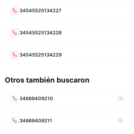
34545525134227
34545525134228
34545525134229
Otros también buscaron
34669409210
0
34669409211
0