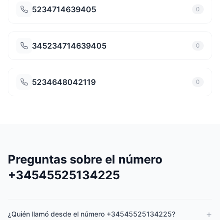
5234714639405
0
345234714639405
0
5234648042119
0
Preguntas sobre el número
+34545525134225
+
¿Quién llamó desde el número +34545525134225?