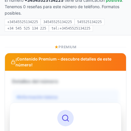
El número
+34545525134225
tiene una calificación
positiva
.
Tenemos 0 reseñas para este número de teléfono. Formatos
posibles.
+34545525134225
34545525134225
545525134225
+34 545 525 134 225
tel:+34545525134225
PREMIUM
¡Contenido Premium – descubre detalles de este
número!
Detalles del número
Información básica
Operador
Desconocido
País
Desconocido
Tipo
Desconocido
Estado
Desconocido