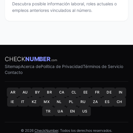
Descubra posible información laboral, roles actuales o
empleos anteriores vinculados al número.
CHECK
NUMBER
.com
Sitemap
Acerca de
Política de Privacidad
Términos de Servicio
Contacto
AR
AU
BY
BR
CA
CL
EE
FR
DE
IN
IE
IT
KZ
MX
NL
PL
RU
ZA
ES
CH
TR
UA
EN
US
© 2026
CheckNumber
. Todos los derechos reservados.