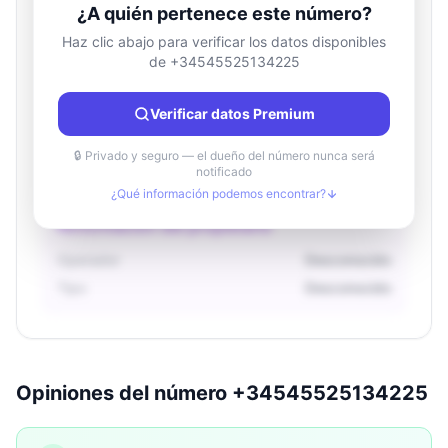
¿A quién pertenece este número?
Haz clic abajo para verificar los datos disponibles
de +34545525134225
Información de ubicación
País
Desconocido
Verificar datos Premium
Ciudad
Desconocido
Región
Desconocido
🔒 Privado y seguro — el dueño del número nunca será
notificado
¿Qué información podemos encontrar?
Información del propietario
Operador
Desconocido
Tipo
Desconocido
Opiniones del número +34545525134225