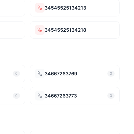
34545525134213
34545525134218
34667263769
0
0
34667263773
0
0