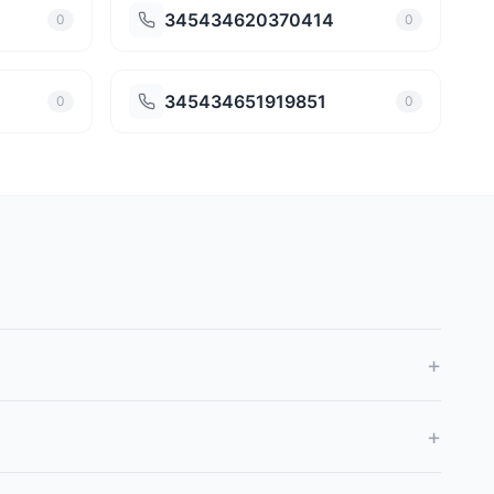
345434620370414
0
0
345434651919851
0
0
+
+