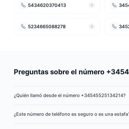
5434620370413
345
0
5234665088278
345
0
Preguntas sobre el número +34
¿Quién llamó desde el número +34545525134214?
¿Este número de teléfono es seguro o es una estafa