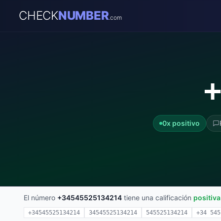
CHECK
NUMBER
.com
+
0x positivo
El número
+34545525134214
tiene una calificación
positiva
+34545525134214
34545525134214
545525134214
+34 545