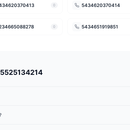
434620370413
5434620370414
0
234665088278
5434651919851
0
545525134214
?