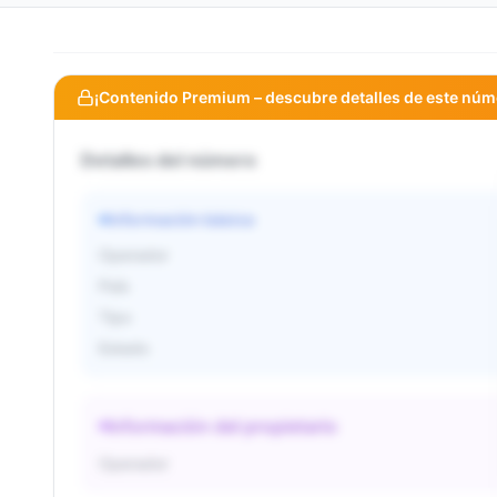
¡Contenido Premium – descubre detalles de este núm
Detalles del número
Información básica
Operador
País
Tipo
Estado
Información del propietario
Operador