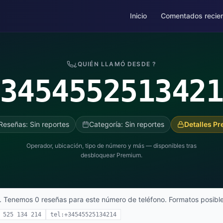
Inicio
Comentados recie
¿QUIÉN LLAMÓ DESDE ?
345455251342
Reseñas: Sin reportes
Categoría: Sin reportes
Detalles P
Operador, ubicación, tipo de número y más — disponibles tras
desbloquear Premium.
. Tenemos 0 reseñas para este número de teléfono. Formatos posible
 525 134 214
tel:+34545525134214