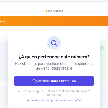
PREMIUM
ero!
Información de ubicación
Desconocido
País
¿A quién pertenece este número?
Desconocido
Ciudad
Haz clic abajo para verificar los datos disponibles
de +34545525134214
Desconocido
Región
Desconocido
Verificar datos Premium
🔒 Privado y seguro — el dueño del número nunca será
notificado
¿Qué información podemos encontrar?
Desconocido
Tipo