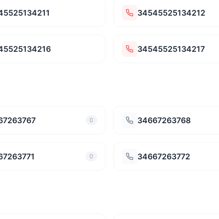
45525134211
34545525134212
45525134216
34545525134217
67263767
34667263768
0
67263771
34667263772
0