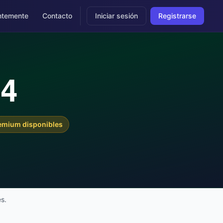
ntemente
Contacto
Iniciar sesión
Registrarse
14
remium disponibles
s.