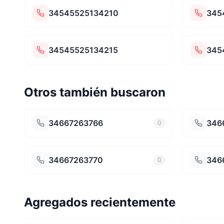
34545525134210
345
34545525134215
345
Otros también buscaron
34667263766
346
0
34667263770
346
0
Agregados recientemente