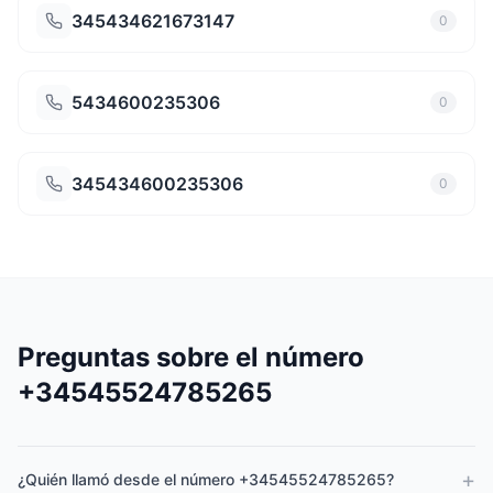
345434621673147
0
5434600235306
0
345434600235306
0
Preguntas sobre el número
+34545524785265
+
¿Quién llamó desde el número +34545524785265?