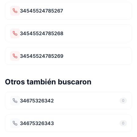
34545524785267
34545524785268
34545524785269
Otros también buscaron
34675326342
0
34675326343
0