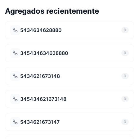
Agregados recientemente
5434634628880
0
345434634628880
0
5434621673148
0
345434621673148
0
5434621673147
0