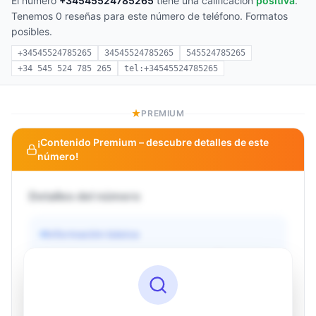
El número
+34545524785265
tiene una calificación
positiva
.
Tenemos 0 reseñas para este número de teléfono. Formatos
posibles.
+34545524785265
34545524785265
545524785265
+34 545 524 785 265
tel:+34545524785265
PREMIUM
¡Contenido Premium – descubre detalles de este
número!
Detalles del número
Información básica
Operador
Desconocido
País
Desconocido
Tipo
Desconocido
Estado
Desconocido