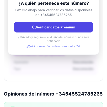
¿A quién pertenece este número?
Haz clic abajo para verificar los datos disponibles
de +34545524785265
Información de ubicación
País
Desconocido
Verificar datos Premium
Ciudad
Desconocido
Región
Desconocido
🔒 Privado y seguro — el dueño del número nunca será
notificado
¿Qué información podemos encontrar?
Información del propietario
Operador
Desconocido
Tipo
Desconocido
Opiniones del número +34545524785265