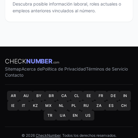
Descubra posible información laboral, roles actuales o
empleos anteriores vinculados al número.
CHECK
NUMBER
.com
Sitemap
Acerca de
Política de Privacidad
Términos de Servicio
Contacto
AR
AU
BY
BR
CA
CL
EE
FR
DE
IN
IE
IT
KZ
MX
NL
PL
RU
ZA
ES
CH
TR
UA
EN
US
© 2026
CheckNumber
. Todos los derechos reservados.