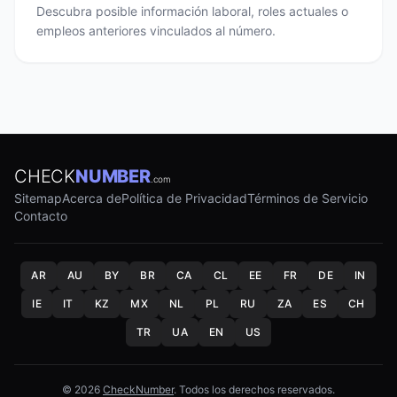
Descubra posible información laboral, roles actuales o
empleos anteriores vinculados al número.
CHECK
NUMBER
.com
Sitemap
Acerca de
Política de Privacidad
Términos de Servicio
Contacto
AR
AU
BY
BR
CA
CL
EE
FR
DE
IN
IE
IT
KZ
MX
NL
PL
RU
ZA
ES
CH
TR
UA
EN
US
© 2026
CheckNumber
. Todos los derechos reservados.