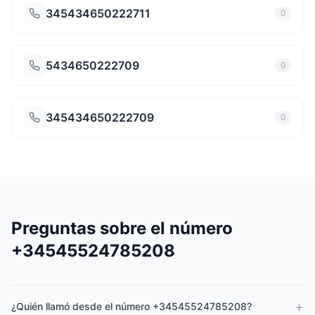
345434650222711
0
5434650222709
0
345434650222709
0
Preguntas sobre el número
+34545524785208
+
¿Quién llamó desde el número +34545524785208?