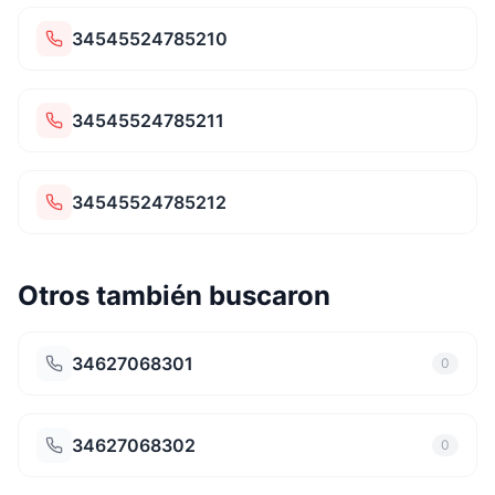
34545524785210
34545524785211
34545524785212
Otros también buscaron
34627068301
0
34627068302
0