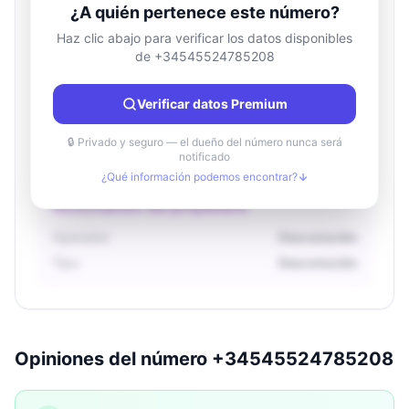
¿A quién pertenece este número?
Haz clic abajo para verificar los datos disponibles
de +34545524785208
Información de ubicación
País
Desconocido
Verificar datos Premium
Ciudad
Desconocido
Región
Desconocido
🔒 Privado y seguro — el dueño del número nunca será
notificado
¿Qué información podemos encontrar?
Información del propietario
Operador
Desconocido
Tipo
Desconocido
Opiniones del número +34545524785208