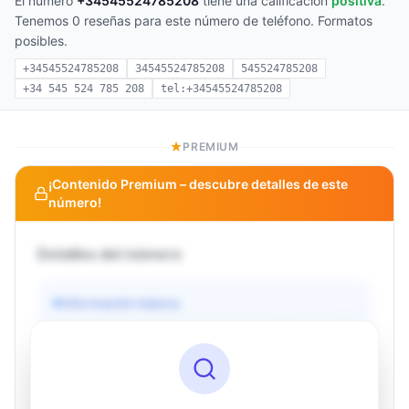
El número
+34545524785208
tiene una calificación
positiva
.
Tenemos 0 reseñas para este número de teléfono. Formatos
posibles.
+34545524785208
34545524785208
545524785208
+34 545 524 785 208
tel:+34545524785208
PREMIUM
¡Contenido Premium – descubre detalles de este
número!
Detalles del número
Información básica
Operador
Desconocido
País
Desconocido
Tipo
Desconocido
Estado
Desconocido