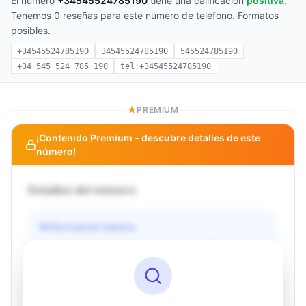
El número
+34545524785190
tiene una calificación
positiva
.
Tenemos 0 reseñas para este número de teléfono. Formatos
posibles.
+34545524785190
34545524785190
545524785190
+34 545 524 785 190
tel:+34545524785190
PREMIUM
¡Contenido Premium – descubre detalles de este
número!
Detalles del número
Información básica
Operador
Desconocido
País
Desconocido
Tipo
Desconocido
Estado
Desconocido