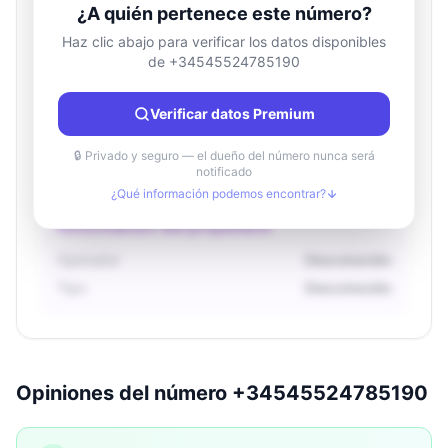
¿A quién pertenece este número?
Haz clic abajo para verificar los datos disponibles
de +34545524785190
Información de ubicación
País
Desconocido
Verificar datos Premium
Ciudad
Desconocido
Región
Desconocido
🔒 Privado y seguro — el dueño del número nunca será
notificado
¿Qué información podemos encontrar?
Información del propietario
Operador
Desconocido
Tipo
Desconocido
Opiniones del número +34545524785190