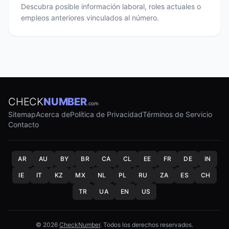
Descubra posible información laboral, roles actuales o
empleos anteriores vinculados al número.
CHECK
NUMBER
.com
Sitemap
Acerca de
Política de Privacidad
Términos de Servicio
Contacto
AR
AU
BY
BR
CA
CL
EE
FR
DE
IN
IE
IT
KZ
MX
NL
PL
RU
ZA
ES
CH
TR
UA
EN
US
© 2026
CheckNumber
. Todos los derechos reservados.