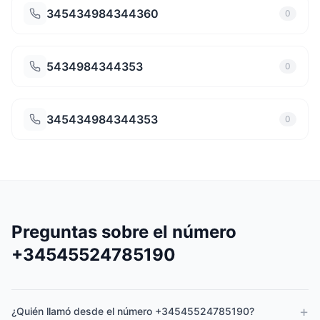
345434984344360
0
5434984344353
0
345434984344353
0
Preguntas sobre el número
+34545524785190
+
¿Quién llamó desde el número +34545524785190?