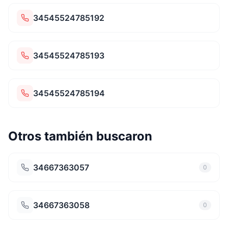
34545524785192
34545524785193
34545524785194
Otros también buscaron
34667363057
0
34667363058
0