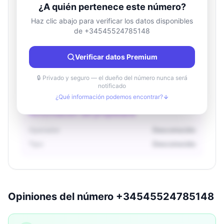
¿A quién pertenece este número?
Haz clic abajo para verificar los datos disponibles
de +34545524785148
Información de ubicación
País
Desconocido
Verificar datos Premium
Ciudad
Desconocido
Región
Desconocido
🔒 Privado y seguro — el dueño del número nunca será
notificado
¿Qué información podemos encontrar?
Información del propietario
Operador
Desconocido
Tipo
Desconocido
Opiniones del número +34545524785148