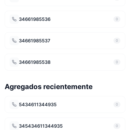
34661985536
0
34661985537
0
34661985538
0
Agregados recientemente
5434611344935
0
345434611344935
0