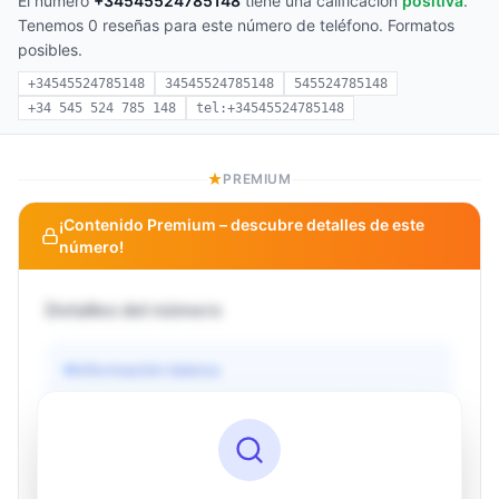
El número
+34545524785148
tiene una calificación
positiva
.
Tenemos 0 reseñas para este número de teléfono. Formatos
posibles.
+34545524785148
34545524785148
545524785148
+34 545 524 785 148
tel:+34545524785148
PREMIUM
¡Contenido Premium – descubre detalles de este
número!
Detalles del número
Información básica
Operador
Desconocido
País
Desconocido
Tipo
Desconocido
Estado
Desconocido