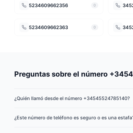
5234609662356
345
0
5234609662363
345
0
Preguntas sobre el número +34
¿Quién llamó desde el número +34545524785140?
¿Este número de teléfono es seguro o es una estafa