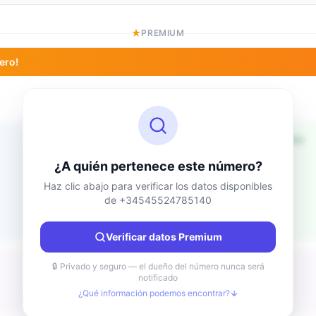
PREMIUM
ero!
Información de ubicación
Desconocido
País
¿A quién pertenece este número?
Desconocido
Ciudad
Haz clic abajo para verificar los datos disponibles
de +34545524785140
Desconocido
Región
Desconocido
Verificar datos Premium
🔒 Privado y seguro — el dueño del número nunca será
notificado
¿Qué información podemos encontrar?
Desconocido
Tipo