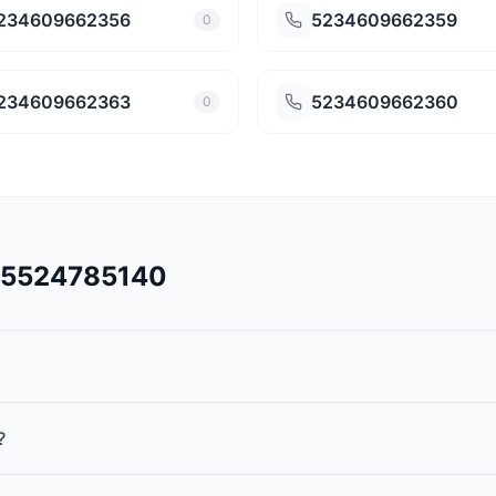
234609662356
5234609662359
0
234609662363
5234609662360
0
545524785140
?