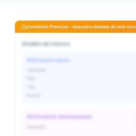
¡Contenido Premium – descubre detalles de este núm
Detalles del número
Información básica
Operador
País
Tipo
Estado
Información del propietario
Operador