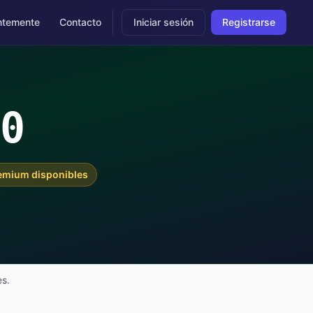
ntemente
Contacto
Iniciar sesión
Registrarse
40
remium disponibles
es.