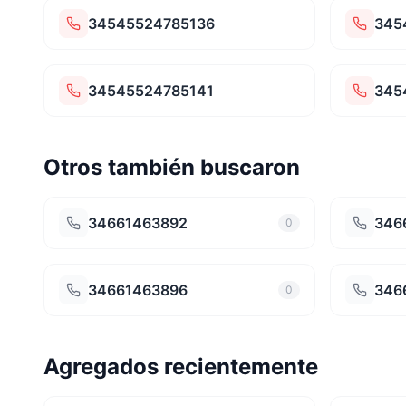
34545524785136
345
34545524785141
345
Otros también buscaron
34661463892
346
0
34661463896
346
0
Agregados recientemente