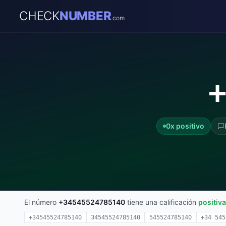
CHECK
NUMBER
.com
+
0x positivo
El número
+34545524785140
tiene una calificación
positiva
+34545524785140
34545524785140
545524785140
+34 545