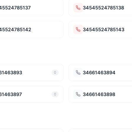
45524785137
34545524785138
45524785142
34545524785143
61463893
34661463894
0
61463897
34661463898
0