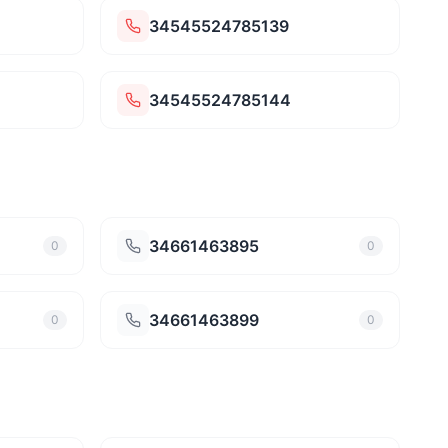
34545524785139
34545524785144
34661463895
0
0
34661463899
0
0