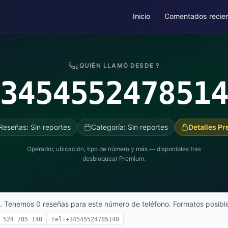
Inicio
Comentados recie
¿QUIÉN LLAMÓ DESDE ?
345455247851
Reseñas: Sin reportes
Categoría: Sin reportes
Detalles P
Operador, ubicación, tipo de número y más — disponibles tras
desbloquear Premium.
. Tenemos 0 reseñas para este número de teléfono. Formatos posibl
 524 785 140
tel:+34545524785140