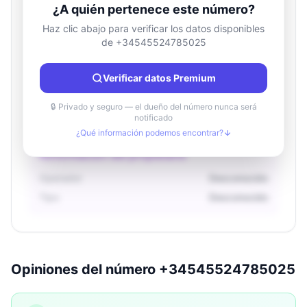
¿A quién pertenece este número?
Haz clic abajo para verificar los datos disponibles
de +34545524785025
Información de ubicación
País
Desconocido
Verificar datos Premium
Ciudad
Desconocido
Región
Desconocido
🔒 Privado y seguro — el dueño del número nunca será
notificado
¿Qué información podemos encontrar?
Información del propietario
Operador
Desconocido
Tipo
Desconocido
Opiniones del número +34545524785025