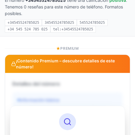
El número
+34545524785025
tiene una calificación
positiva
.
Tenemos 0 reseñas para este número de teléfono. Formatos
posibles.
+34545524785025
34545524785025
545524785025
+34 545 524 785 025
tel:+34545524785025
PREMIUM
¡Contenido Premium – descubre detalles de este
número!
Detalles del número
Información básica
Operador
Desconocido
País
Desconocido
Tipo
Desconocido
Estado
Desconocido