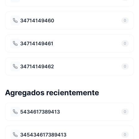
34714149460
0
34714149461
0
34714149462
0
Agregados recientemente
5434617389413
0
345434617389413
0