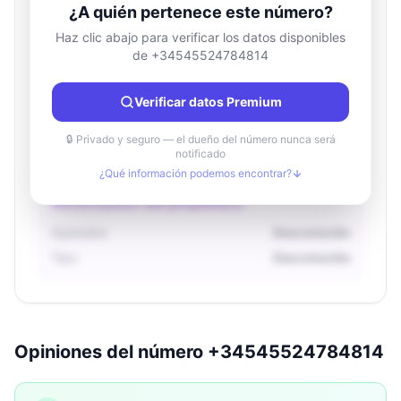
¿A quién pertenece este número?
Haz clic abajo para verificar los datos disponibles
de +34545524784814
Información de ubicación
País
Desconocido
Verificar datos Premium
Ciudad
Desconocido
Región
Desconocido
🔒 Privado y seguro — el dueño del número nunca será
notificado
¿Qué información podemos encontrar?
Información del propietario
Operador
Desconocido
Tipo
Desconocido
Opiniones del número +34545524784814