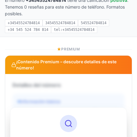
El número
+34545524784814
tiene una calificación
positiva
.
Tenemos 0 reseñas para este número de teléfono. Formatos
posibles.
+34545524784814
34545524784814
545524784814
+34 545 524 784 814
tel:+34545524784814
PREMIUM
¡Contenido Premium – descubre detalles de este
número!
Detalles del número
Información básica
Operador
Desconocido
País
Desconocido
Tipo
Desconocido
Estado
Desconocido