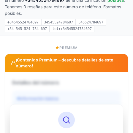
El número
+34545524784697
tiene una calificación
positiva
.
Tenemos 0 reseñas para este número de teléfono. Formatos
posibles.
+34545524784697
34545524784697
545524784697
+34 545 524 784 697
tel:+34545524784697
PREMIUM
¡Contenido Premium – descubre detalles de este
número!
Detalles del número
Información básica
Operador
Desconocido
País
Desconocido
Tipo
Desconocido
Estado
Desconocido