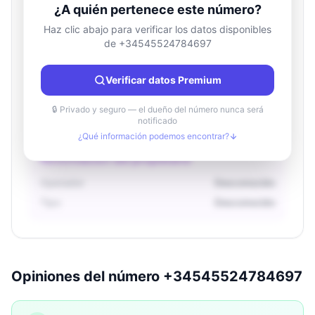
¿A quién pertenece este número?
Haz clic abajo para verificar los datos disponibles
de +34545524784697
Información de ubicación
País
Desconocido
Verificar datos Premium
Ciudad
Desconocido
Región
Desconocido
🔒 Privado y seguro — el dueño del número nunca será
notificado
¿Qué información podemos encontrar?
Información del propietario
Operador
Desconocido
Tipo
Desconocido
Opiniones del número +34545524784697