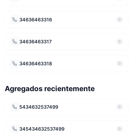
34636463316
0
34636463317
0
34636463318
0
Agregados recientemente
5434632537499
0
345434632537499
0